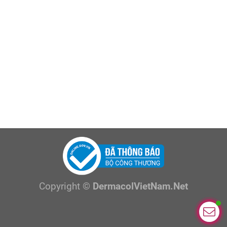
Copyright ©
DermacolVietNam.Net