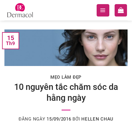
Skip
to
content
15
Th9
MẸO LÀM ĐẸP
10 nguyên tắc chăm sóc da
hằng ngày
ĐĂNG NGÀY
15/09/2016
BỞI
HELLEN CHAU