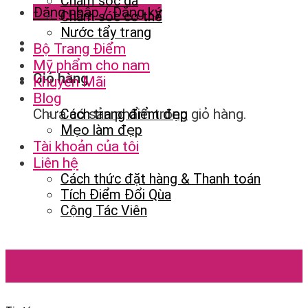
Chăm sóc da
Đăng nhập / Đăng ký
Chăm sóc cơ thể
Nước tẩy trang
Bộ Trang Điểm
Mỹ phẩm cho nam
Giỏ hàng
Khuyến Mãi
Blog
Chưa có sản phẩm trong giỏ hàng.
Cách trang điểm đẹp
Mẹo làm đẹp
Tài khoản của tôi
Liên hệ
Cách thức đặt hàng & Thanh toán
Tích Điểm Đổi Qùa
Cộng Tác Viên
15
Th2