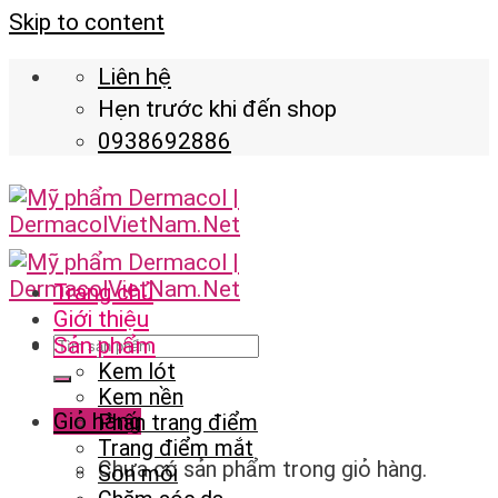
Skip to content
Liên hệ
Hẹn trước khi đến shop
0938692886
Trang chủ
Giới thiệu
Sản phẩm
Kem lót
Kem nền
Giỏ hàng
Phấn trang điểm
Trang điểm mắt
Chưa có sản phẩm trong giỏ hàng.
Son môi