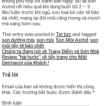
không phù hợp để đánh ban ngày. Bù lại son
Astrid rất hiệu quả khi dùng buổi tối 2 – 3
lần/tuần trước khi ngủ, son loại bỏ các tế bào
da chết, mang lại đôi môi căng mọng và mượt
mà sáng hôm sau.
This entry was posted in
Tin tức
and tagged
son dưỡng môi
,
son môi
,
Son Môi Astrid
,
son
môi tẩy tế bào chết
.
Chúng ta đang nói về Trang Điểm và Sơn Nhà
Review “hài hước” về tẩy trang cho Mắt
Dermacol của Khách !
Trả lời
Email của bạn sẽ không được hiển thị công
khai.
Các trường bắt buộc được đánh dấu
*
Bình luận