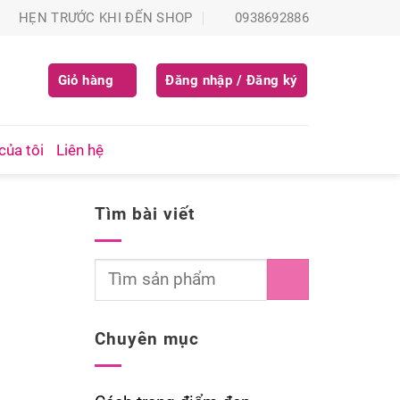
HẸN TRƯỚC KHI ĐẾN SHOP
0938692886
Giỏ hàng
Đăng nhập / Đăng ký
của tôi
Liên hệ
Tìm bài viết
Chuyên mục