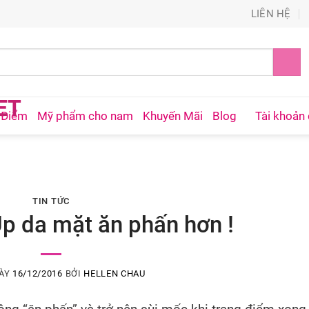
LIÊN HỆ
 Điểm
Mỹ phẩm cho nam
Khuyến Mãi
Blog
Tài khoản 
TIN TỨC
p da mặt ăn phấn hơn !
GÀY
16/12/2016
BỞI
HELLEN CHAU