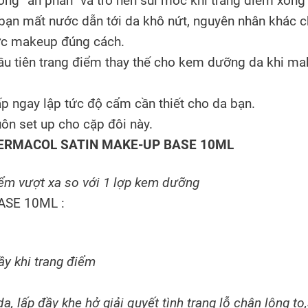
ông “ăn phấn” và trở nên sùi mốc khi trang điểm xong
bạn mất nước dẫn tới da khô nứt, nguyên nhân khác 
ợc makeup đúng cách.
ầu tiên trang điểm thay thế cho kem dưỡng da khi ma
p ngay lập tức độ cẩm cần thiết cho da bạn.
uôn set up cho cặp đôi này.
 DERMACOL SATIN MAKE-UP BASE 10ML
iểm vượt xa so với 1 lợp kem dưỡng
SE 10ML :
y khi trang điểm
, lấp đầy khe hở giải quyết tình trạng lỗ chân lông to