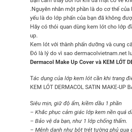
Bạn cảm thấy bối rối khi da mặt có vẻ kh
.Nguyên nhân một phần là do cơ thể của 
yếu là do lớp phấn của bạn đã không đư
Hãy có thói quan dùng kem lót cho lớp đ
up.
Kem lót với thành phấn dưỡng và cung cấ
Đó là lý do vì sao dermacolvietnam.net l
Dermacol Make Up Cover và KEM LÓT
T
ác dụng của lớp kem lót cần khi trang đ
KEM LÓT DERMACOL SATIN MAKE-UP BA
S
iêu mịn, giữ độ ẩm, kiềm dầu 1 phần
– Khắc phục cảm giác lớp kem nền quá dầ
– Bảo vệ da bạn, như 1 lớp chống thấm.
– Mệnh danh như bột trét tường phủ qua da