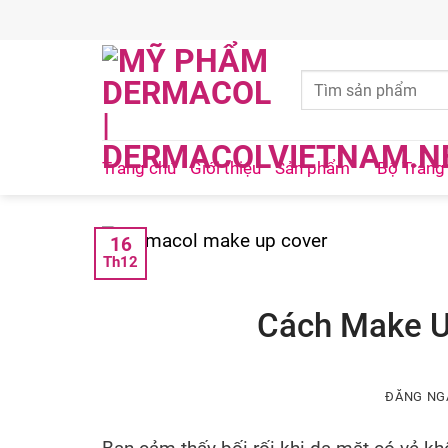
Skip
to
content
Trang chủ
Giới thiệu
Sản phẩm
Bộ Trang
16
Th12
Cách Make U
ĐĂNG N