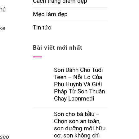
Cách trang điểm đẹp
chủ
Mẹo làm đẹp
Tin tức
ke
Bài viết mới nhất
Son Dành Cho Tuổi
Teen – Nỗi Lo Của
Phụ Huynh Và Giải
Pháp Từ Son Thuần
Chay Laonmedi
Son cho bà bầu –
Chọn son an toàn,
son dưỡng môi hữu
cơ, son không chì
,sẹo