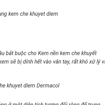
cầu bắt buộc cho Kem nền kem che khuyết
m sẽ bị dính hết vào vân tay, rất khó xử lý v
ng ở một diện tích tương đối rộng để trung