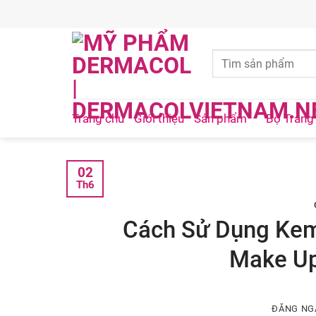
Skip
to
content
Trang chủ
Giới thiệu
Sản phẩm
Bộ Trang
02
Th6
Cách Sử Dụng Kem
Make Up
ĐĂNG N