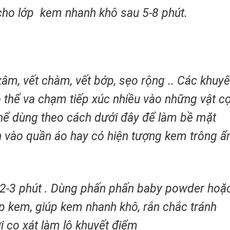
 cho lớp kem nhanh khô sau 5-8 phút.
xâm, vết chàm, vết bớp, sẹo rộng .. Các khuyế
ó thể va chạm tiếp xúc nhiều vào những vật c
hể dùng theo cách dưới đây để làm bề mặt
h vào quần áo hay có hiện tượng kem trông 
 2-3 phút . Dùng phấn phấn baby powder hoặ
 kem, giúp kem nhanh khô, rắn chắc tránh
i cọ xát làm lộ khuyết điểm