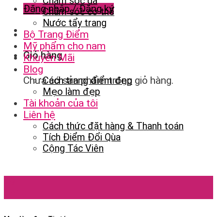
Chăm sóc da
Đăng nhập / Đăng ký
Chăm sóc cơ thể
Nước tẩy trang
Bộ Trang Điểm
Mỹ phẩm cho nam
Giỏ hàng
Khuyến Mãi
Blog
Chưa có sản phẩm trong giỏ hàng.
Cách trang điểm đẹp
Mẹo làm đẹp
Tài khoản của tôi
Liên hệ
Cách thức đặt hàng & Thanh toán
Tích Điểm Đổi Qùa
Cộng Tác Viên
29
Th10