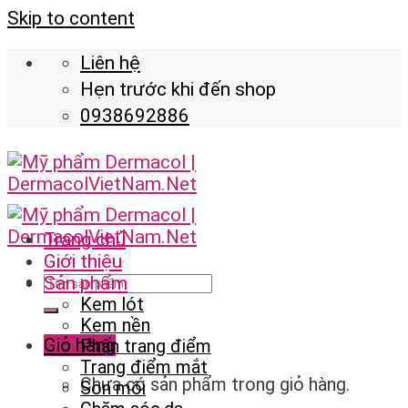
Skip to content
Liên hệ
Hẹn trước khi đến shop
0938692886
Trang chủ
Giới thiệu
Sản phẩm
Kem lót
Kem nền
Giỏ hàng
Phấn trang điểm
Trang điểm mắt
Chưa có sản phẩm trong giỏ hàng.
Son môi