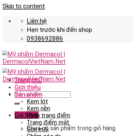
Skip to content
Liên hệ
Hẹn trước khi đến shop
0938692886
Trang chủ
Giới thiệu
Sản phẩm
Kem lót
Kem nền
Giỏ hàng
Phấn trang điểm
Trang điểm mắt
Chưa có sản phẩm trong giỏ hàng.
Son môi