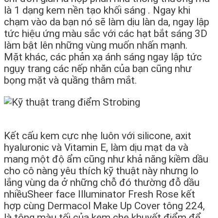
là 1 dạng kem nền tạo k
hối sáng . Ngay khi
chạm vào da bạn nó sẽ làm dịu làn da, ngay lập
tức hiệu ứng màu sắc với các hạt bắt sáng 3D
làm bật lên những vùng muốn nhấn mạnh.
Mặt khác, các phản xạ ánh sáng ngay lập tức
ngụy trang các nếp nhăn của bạn cũng như
bọng mặt và quầng thâm mắt.
Kết cấu kem cực nhẹ luôn với silicone, axit
hyaluronic và Vitamin E, làm dịu mạt da và
mang một độ ẩm cũng như khả năng kiềm dầu
cho cô nàng yêu thích kỹ thuật này nhưng lo
lắng vùng da ở những chỗ đó thường đỗ dầu
nhiềuSheer face Illuminator Fresh Rose kết
hợp cùng Dermacol Make Up Cover tông 224,
là tông màu tối của kem che khuyết điểm để