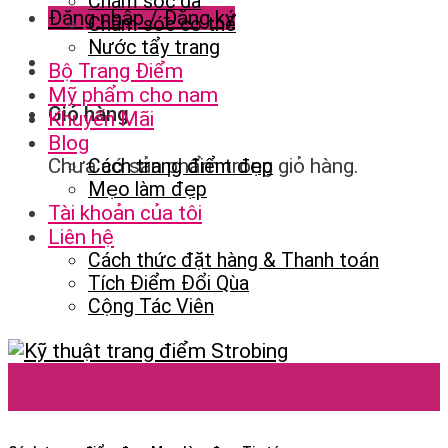
Chăm sóc da
Đăng nhập / Đăng ký
Chăm sóc cơ thể
Nước tẩy trang
Bộ Trang Điểm
Mỹ phẩm cho nam
Giỏ hàng
Khuyến Mãi
Blog
Chưa có sản phẩm trong giỏ hàng.
Cách trang điểm đẹp
Mẹo làm đẹp
Tài khoản của tôi
Liên hệ
Cách thức đặt hàng & Thanh toán
Tích Điểm Đổi Qùa
Cộng Tác Viên
01
Th4