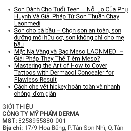
Son Dành Cho Tuổi Teen – Nỗi Lo Của Phụ
Huynh Và Giải Pháp Từ Son Thuần Chay
Laonmedi
Son cho bà bầu – Chọn son an toàn, son
dưỡng môi hữu cơ, son không chì cho mẹ
bầu
Mặt Nạ Vàng và Bạc Meso LAONMEDI –
Giải Pháp Thay Thế Tiêm Meso?
Mastering the Art of How to Cover
Tattoos with Dermacol Concealer for
Flawless Result
Cách che vết hickey hoàn toàn và nhanh
chóng, đơn giản
GIỚI THIỆU
CÔNG TY MỸ PHẨM DERMA
MST:
8258955880-001
Địa chỉ:
17/9 Hoa Bằng, P.Tân Sơn Nhì, Q.Tân