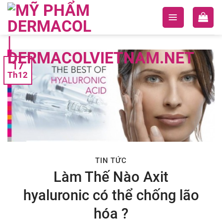
Skip
to
content
17
Th12
TIN TỨC
Làm Thế Nào Axit
hyaluronic có thể chống lão
hóa ?