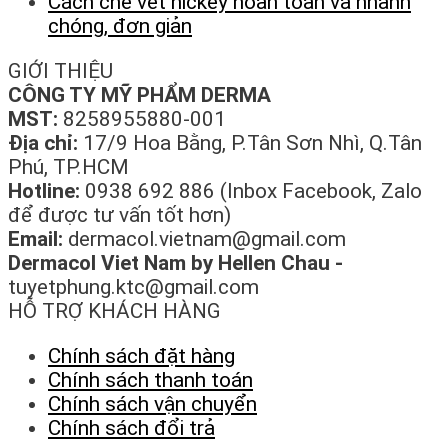
Cách che vết hickey hoàn toàn và nhanh
chóng, đơn giản
GIỚI THIỆU
CÔNG TY MỸ PHẨM DERMA
MST:
8258955880-001
Địa chỉ:
17/9 Hoa Bằng, P.Tân Sơn Nhì, Q.Tân
Phú, TP.HCM
Hotline:
0938 692 886 (Inbox Facebook, Zalo
để được tư vấn tốt hơn)
Email:
dermacol.vietnam@gmail.com
Dermacol Viet Nam by Hellen Chau -
tuyetphung.ktc@gmail.com
HỖ TRỢ KHÁCH HÀNG
Chính sách đặt hàng
Chính sách thanh toán
Chính sách vận chuyển
Chính sách đổi trả