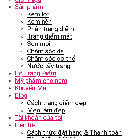
Sản phẩm
Kem lót
Kem nền
Phấn trang điểm
Trang điểm mắt
Son môi
Chăm sóc da
Chăm sóc cơ thể
Nước tẩy trang
Bộ Trang Điểm
Mỹ phẩm cho nam
Khuyến Mãi
Blog
Cách trang điểm đẹp
Mẹo làm đẹp
Tài khoản của tôi
Liên hệ
Cách thức đặt hàng & Thanh toán