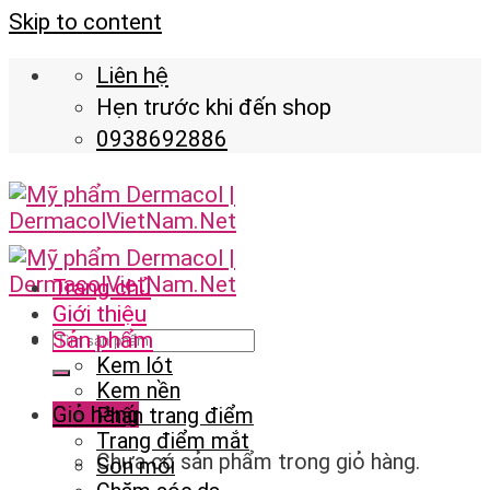
Skip to content
Liên hệ
Hẹn trước khi đến shop
0938692886
Trang chủ
Giới thiệu
Sản phẩm
Kem lót
Kem nền
Giỏ hàng
Phấn trang điểm
Trang điểm mắt
Chưa có sản phẩm trong giỏ hàng.
Son môi