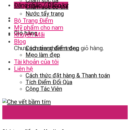
Chăm sóc da
Đăng nhập / Đăng ký
Chăm sóc cơ thể
Nước tẩy trang
Bộ Trang Điểm
Mỹ phẩm cho nam
Giỏ hàng
Khuyến Mãi
Blog
Chưa có sản phẩm trong giỏ hàng.
Cách trang điểm đẹp
Mẹo làm đẹp
Tài khoản của tôi
Liên hệ
Cách thức đặt hàng & Thanh toán
Tích Điểm Đổi Qùa
Cộng Tác Viên
22
Th5