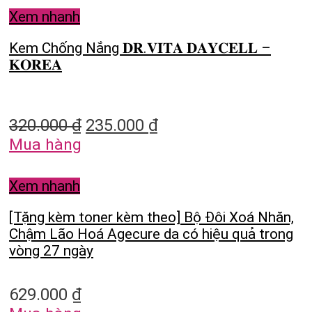
Xem nhanh
Kem Chống Nắng 𝐃𝐑.𝐕𝐈𝐓𝐀 𝐃𝐀𝐘𝐂𝐄𝐋𝐋 –
𝐊𝐎𝐑𝐄𝐀
320.000
₫
235.000
₫
Mua hàng
Xem nhanh
[Tặng kèm toner kèm theo] Bộ Đôi Xoá Nhăn,
Chậm Lão Hoá Agecure da có hiệu quả trong
vòng 27 ngày
629.000
₫