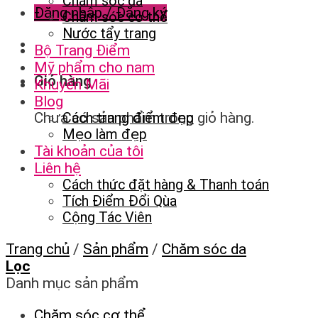
Chăm sóc da
Đăng nhập / Đăng ký
Chăm sóc cơ thể
Nước tẩy trang
Bộ Trang Điểm
Mỹ phẩm cho nam
Giỏ hàng
Khuyến Mãi
Blog
Chưa có sản phẩm trong giỏ hàng.
Cách trang điểm đẹp
Mẹo làm đẹp
Tài khoản của tôi
Liên hệ
Cách thức đặt hàng & Thanh toán
Tích Điểm Đổi Qùa
Cộng Tác Viên
Trang chủ
/
Sản phẩm
/
Chăm sóc da
Lọc
Danh mục sản phẩm
Chăm sóc cơ thể