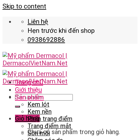
Skip to content
Liên hệ
Hẹn trước khi đến shop
0938692886
Trang chủ
Giới thiệu
Sản phẩm
Kem lót
Kem nền
Giỏ hàng
Phấn trang điểm
Trang điểm mắt
Chưa có sản phẩm trong giỏ hàng.
Son môi