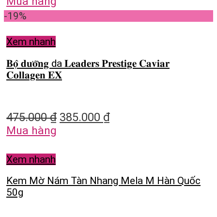
Mua hàng
-19%
Xem nhanh
𝐁𝐨̣̂ 𝐝𝐮̛𝐨̛̃𝐧𝐠 da 𝐋𝐞𝐚𝐝𝐞𝐫𝐬 𝐏𝐫𝐞𝐬𝐭𝐢𝐠𝐞 𝐂𝐚𝐯𝐢𝐚𝐫
𝐂𝐨𝐥𝐥𝐚𝐠𝐞𝐧 𝐄𝐗
475.000
₫
385.000
₫
Mua hàng
Xem nhanh
Kem Mờ Nám Tàn Nhang Mela M Hàn Quốc
50g