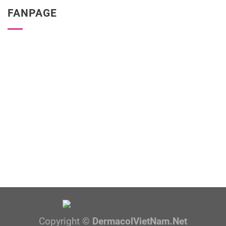
FANPAGE
Copyright ©
DermacolVietNam.Net