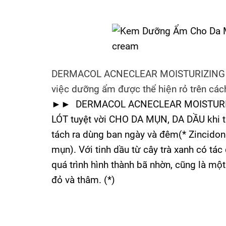
DERMACOL ACNECLEAR MOISTURIZING GEL-CRE
việc dưỡng ẩm được thể hiện rỏ trên cá
►► DERMACOL ACNECLEAR MOISTURIZIN
LÓT tuyệt vời CHO DA MỤN, DA DẦU khi t
tách ra dùng ban ngày và đêm(* Zincidone
mụn). Với tinh dầu từ cây trà xanh có tá
quá trình hình thành bã nhờn, cũng là mô
đỏ và thâm. (*)