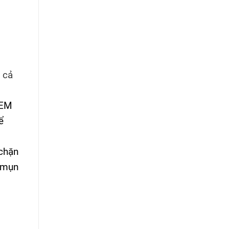
cả
KEM
ể
 chặn
g mụn