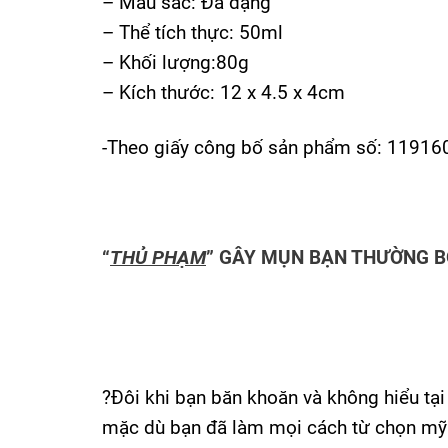
– Màu sắc: Đa dạng
– Thể tích thực: 50ml
– Khối lượng:80g
– Kích thước: 12 x 4.5 x 4cm
-Theo giấy công bố sản phẩm số: 119
“
TH
Ủ
PH
Ạ
M
”
G
Â
Y M
Ụ
N B
Ạ
N TH
ƯỜ
NG B
?
Đôi khi bạn băn khoăn và không hiểu tại
mặc dù bạn đã làm mọi cách từ chọn mỹ p