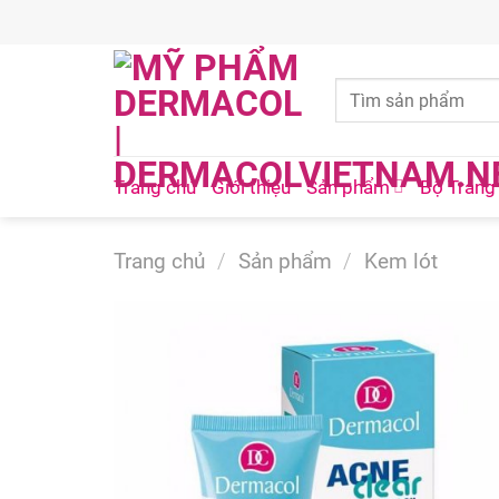
Skip
to
content
Trang chủ
Giới thiệu
Sản phẩm
Bộ Trang
Trang chủ
/
Sản phẩm
/
Kem lót