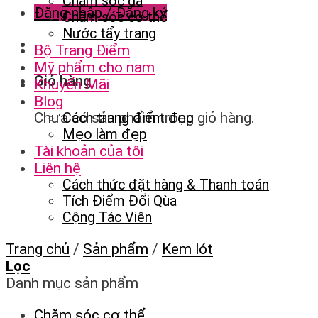
Chăm sóc da
Đăng nhập / Đăng ký
Chăm sóc cơ thể
Nước tẩy trang
Bộ Trang Điểm
Mỹ phẩm cho nam
Giỏ hàng
Khuyến Mãi
Blog
Chưa có sản phẩm trong giỏ hàng.
Cách trang điểm đẹp
Mẹo làm đẹp
Tài khoản của tôi
Liên hệ
Cách thức đặt hàng & Thanh toán
Tích Điểm Đổi Qùa
Cộng Tác Viên
Trang chủ
/
Sản phẩm
/
Kem lót
Lọc
Danh mục sản phẩm
Chăm sóc cơ thể