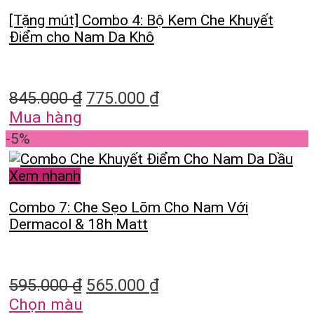
[Tặng mút] Combo 4: Bộ Kem Che Khuyết
Điểm cho Nam Da Khô
845.000
₫
775.000
₫
Mua hàng
-5%
Xem nhanh
Combo 7: Che Sẹo Lõm Cho Nam Với
Dermacol & 18h Matt
595.000
₫
565.000
₫
Chọn màu