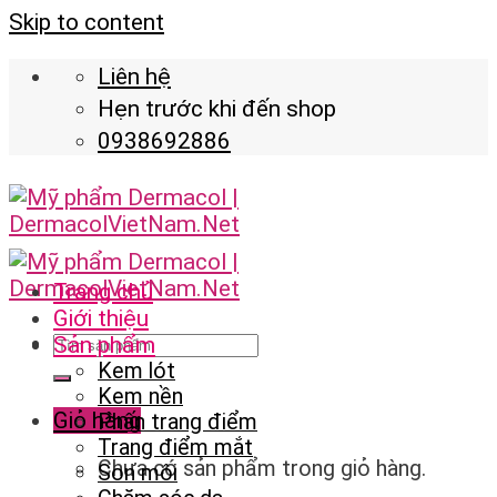
Skip to content
Liên hệ
Hẹn trước khi đến shop
0938692886
Trang chủ
Giới thiệu
Sản phẩm
Kem lót
Kem nền
Giỏ hàng
Phấn trang điểm
Trang điểm mắt
Chưa có sản phẩm trong giỏ hàng.
Son môi