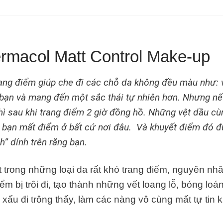
macol Matt Control Make-up
rang
đ
i
ể
m gi
ú
p che
đ
i c
á
c ch
ỗ
da kh
ô
ng
đ
ề
u m
à
u nh
ư
: 
 b
ạ
n v
à
mang
đ
ế
n m
ộ
t s
ắ
c th
á
i t
ự
nhi
ê
n h
ơ
n. Nh
ư
ng n
ế
h
ì
sau khi trang
đ
i
ể
m 2 gi
ờ
đ
ồ
ng hồ. Nh
ữ
ng v
ệ
t d
ầ
u c
ù
 b
ạ
n m
ấ
t
đ
i
ể
m
ở
b
ấ
t c
ứ
n
ơ
i
đâ
u.
V
à
khuy
ế
t
đ
i
ể
m
đó
đ
nh
”
d
í
nh tr
ê
n r
ă
ng b
ạ
n.
 trong những loại da rất khó trang điểm, nguyên nhâ
iểm bị trôi đi, tạo thành những vết loang lỗ, bóng loá
ấu đi trông thấy, làm các nàng vô cùng mất tự tin kh