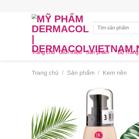
Skip
to
content
Trang chủ
Giới thiệu
Sản phẩm
Bộ Trang
Trang chủ
/
Sản phẩm
/
Kem nền