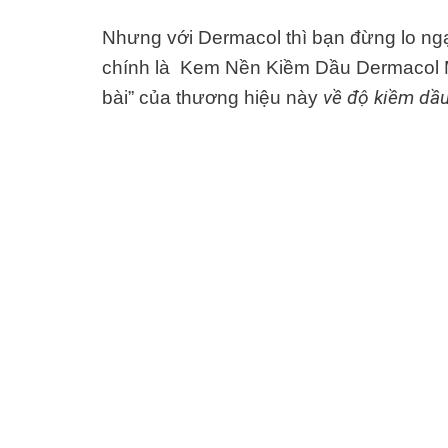
Nhưng với Dermacol thì bạn đừng lo ngại vi
chính là Kem Nền Kiềm Dầu Dermacol 
về độ ki
ê
̀m d
â
̀
bài” của thương hiệu này