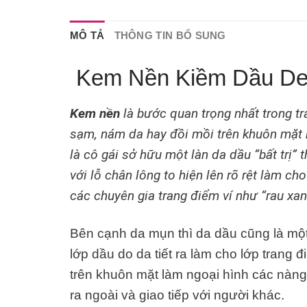
MÔ TẢ
THÔNG TIN BỔ SUNG
Kem Nền Kiềm Dầu Der
Kem n
ề
n
là b
ướ
c quan tr
ọ
ng nh
ấ
t trong t
s
ạ
m, n
á
m da hay
đ
ồ
i m
ồ
i tr
ê
n khu
ô
n m
ặ
t
l
à
c
ô
g
á
i s
ở
h
ữ
u m
ộ
t l
à
n da d
ầ
u
“
b
ấ
t tr
ị
”
t
v
ớ
i l
ỗ
ch
â
n l
ô
ng to hi
ệ
n l
ê
n r
õ
r
ệ
t l
à
m cho
c
á
c chuy
ê
n gia trang
đ
i
ể
m
v
í
nh
ư
“
rau xa
Bên cạnh da mụn thì da dầu cũng là một
lớp dầu do da tiết ra làm cho lớp trang đ
trên khuôn mặt làm ngoại hình các nàng x
ra ngoài và giao tiếp với người khác.