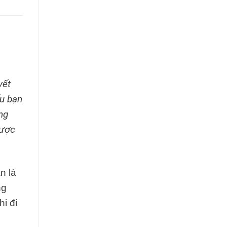
v
ế
t
u b
ạ
n
ng
ượ
c
n là
ng
i đi