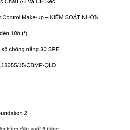
c Châu Âu và CH Sec
 Control Make-up – KIỂM SOÁT NHỜN
ến 18h (*)
 số chống nắng 30 SPF
 118055/15/CBMP-QLD
n kiềm dầu suốt 8 tiếng