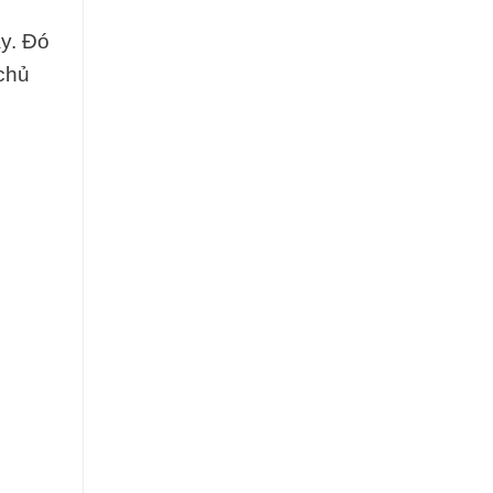
ây. Đó
chủ