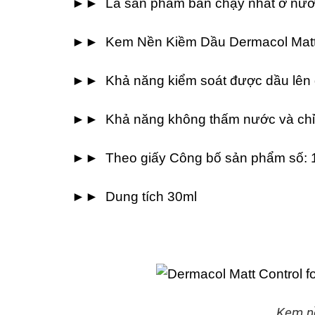
►► Là sản phẩm bán chạy nhất ở nướ
►► Kem Nền Kiềm Dầu Dermacol Matt
►► Khả năng kiểm soát được dầu lên đ
►► Khả năng không thấm nước và chỉ
►► Theo giấy Công bố sản phẩm số:
►► Dung tích 30ml
Kem nề