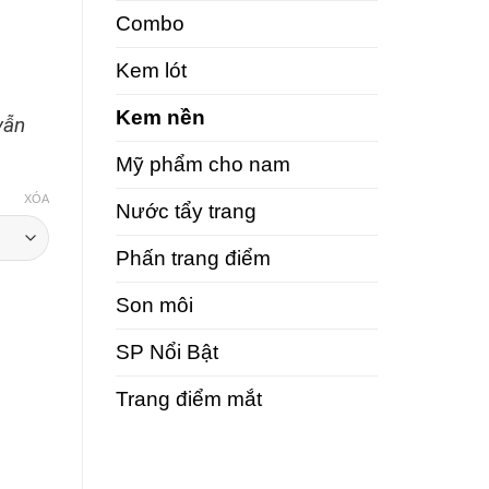
Combo
Kem lót
Kem nền
vẫn
Mỹ phẩm cho nam
XÓA
Nước tẩy trang
Phấn trang điểm
Son môi
Matt Control Make-up số lượng
SP Nổi Bật
Trang điểm mắt