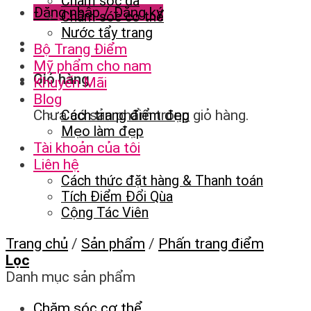
Chăm sóc da
Đăng nhập / Đăng ký
Chăm sóc cơ thể
Nước tẩy trang
Bộ Trang Điểm
Mỹ phẩm cho nam
Giỏ hàng
Khuyến Mãi
Blog
Chưa có sản phẩm trong giỏ hàng.
Cách trang điểm đẹp
Mẹo làm đẹp
Tài khoản của tôi
Liên hệ
Cách thức đặt hàng & Thanh toán
Tích Điểm Đổi Qùa
Cộng Tác Viên
Trang chủ
/
Sản phẩm
/
Phấn trang điểm
Lọc
Danh mục sản phẩm
Chăm sóc cơ thể