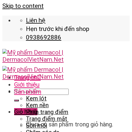
Skip to content
Liên hệ
Hẹn trước khi đến shop
0938692886
Trang chủ
Giới thiệu
Sản phẩm
Kem lót
Kem nền
Giỏ hàng
Phấn trang điểm
Trang điểm mắt
Chưa có sản phẩm trong giỏ hàng.
Son môi