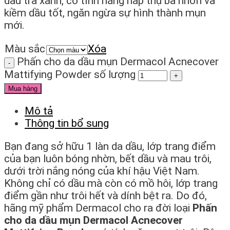
dầu trà xanh, có tính năng hấp thụ bã nhờn và
kiềm dầu tốt, ngăn ngừa sự hình thành mụn
mới.
Màu sắc
Xóa
Phấn cho da dầu mụn Dermacol Acnecover
Mattifying Powder số lượng
Mua hàng
Mô tả
Thông tin bổ sung
Bạn đang sở hữu 1 làn da dầu, lớp trang điểm
của bạn luôn bóng nhờn, bết dầu và mau trôi,
dưới trời nắng nóng của khí hậu Việt Nam.
Không chỉ có dầu mà còn có mồ hôi, lớp trang
điểm gần như trôi hết và dính bệt ra. Do đó,
hãng mỹ phẩm Dermacol cho ra đời loại
Phấn
cho da dầu mụn Dermacol Acnecover