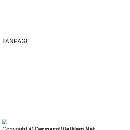
FANPAGE
Copyright ©
DermacolVietNam.Net