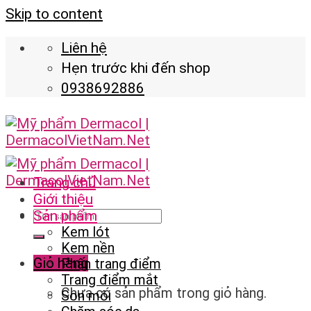
Skip to content
Liên hệ
Hẹn trước khi đến shop
0938692886
Trang chủ
Giới thiệu
Sản phẩm
Kem lót
Kem nền
Giỏ hàng
Phấn trang điểm
Trang điểm mắt
Chưa có sản phẩm trong giỏ hàng.
Son môi