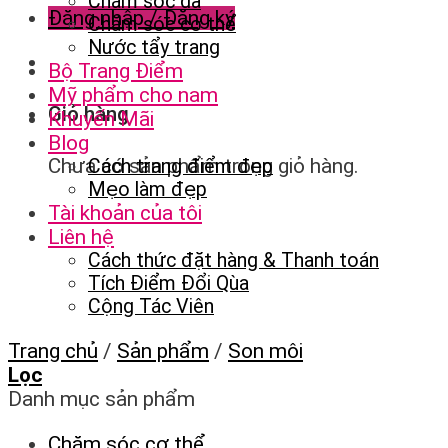
Chăm sóc da
Đăng nhập / Đăng ký
Chăm sóc cơ thể
Nước tẩy trang
Bộ Trang Điểm
Mỹ phẩm cho nam
Giỏ hàng
Khuyến Mãi
Blog
Chưa có sản phẩm trong giỏ hàng.
Cách trang điểm đẹp
Mẹo làm đẹp
Tài khoản của tôi
Liên hệ
Cách thức đặt hàng & Thanh toán
Tích Điểm Đổi Qùa
Cộng Tác Viên
Trang chủ
/
Sản phẩm
/
Son môi
Lọc
Danh mục sản phẩm
Chăm sóc cơ thể