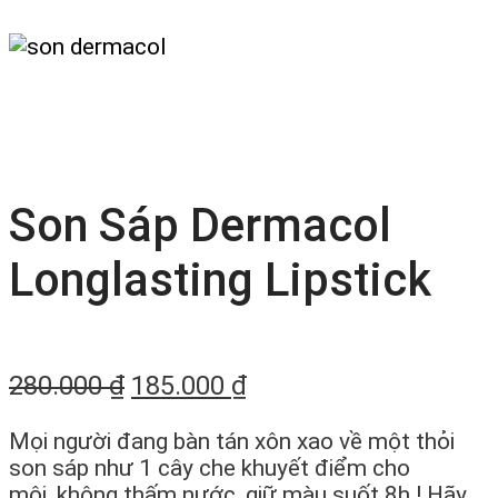
Son Sáp Dermacol
Longlasting Lipstick
280.000
₫
185.000
₫
Mọi người đang bàn tán xôn xao về một thỏi
son sáp như 1 cây che khuyết điểm cho
môi, không thấm nước, giữ màu suốt 8h ! Hãy