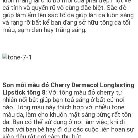
luôn mang lại cho bờ môi của phái đẹp một vẻ
cá tính và quyến rũ vô cùng đặc biệt. Sắc đỏ
giúp làm ấm lên sắc tố da giúp làn da luôn sáng
và rạng rỡ bất kể bạn đang sở hữu tông da tối
màu, sạm đen hay trắng sáng.
Son môi màu đỏ Cherry Dermacol Longlasting
Lipstick tông 8
: Với tông màu đỏ cherry tự
nhiên nổi bật giúp bạn toả sáng ở bất cứ nơi
nào. Tông màu này thích hợp với nhiều tone
màu da, làm cho khuôn mặt sáng bừng rất tôn
da. Bạn có thể sử dụng ở nơi làm việc, khi đi
chơi với bạn bè hay đi dự các cuộc liên hoan sự
kiện đều rất gợi cảm thu hút.