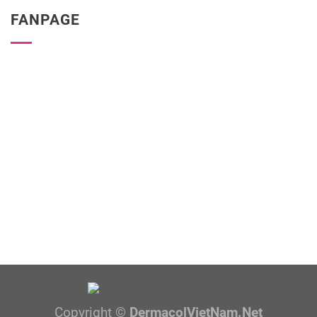
FANPAGE
Copyright ©
DermacolVietNam.Net