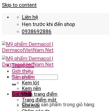
Skip to content
Liên hệ
Hẹn trước khi đến shop
0938692886
Trang chủ
Giới thiệu
Sản phẩm
Kem lót
Kem nền
Giỏ hàng
Phấn trang điểm
Trang điểm mắt
Chưa có sản phẩm trong giỏ hàng.
Son môi