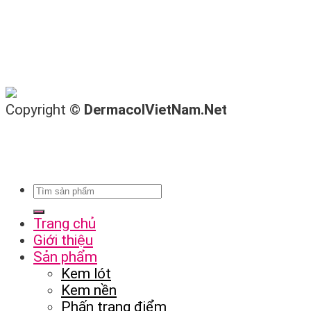
Copyright ©
DermacolVietNam.Net
Trang chủ
Giới thiệu
Sản phẩm
Kem lót
Kem nền
Phấn trang điểm