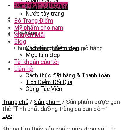
Chăm sóc da
Đăng nhập / Đăng ký
Chăm sóc cơ thể
Nước tẩy trang
Bộ Trang Điểm
Mỹ phẩm cho nam
Giỏ hàng
Khuyến Mãi
Blog
Chưa có sản phẩm trong giỏ hàng.
Cách trang điểm đẹp
Mẹo làm đẹp
Tài khoản của tôi
Liên hệ
Cách thức đặt hàng & Thanh toán
Tích Điểm Đổi Qùa
Cộng Tác Viên
Trang chủ
/
Sản phẩm
/
Sản phẩm được gắn
thẻ “Tinh chất dưỡng trắng da ban đêm”
Lọc
Không tìm thấy sản phẩm nào khớp với lựa