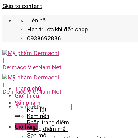
Skip to content
Liên hệ
Hẹn trước khi đến shop
0938692886
Trang chủ
Giới thiệu
Sản phẩm
Kem lót
Kem nền
Phấn trang điểm
Giỏ hàng
Trang điểm mắt
Son môi