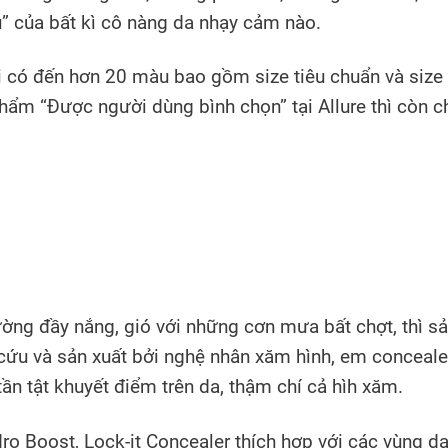
u” của bất kì cô nàng da nhạy cảm nào.
i có đến hơn 20 màu bao gồm size tiêu chuẩn và size
m “Được người dùng bình chọn” tại Allure thì còn c
ờng đầy nắng, gió với những cơn mưa bất chợt, thì s
cứu và sản xuất bởi nghệ nhân xăm hình, em conceale
ần tật khuyết điểm trên da, thậm chí cả hìh xăm.
o Boost, Lock-it Concealer thích hợp với các vùng d