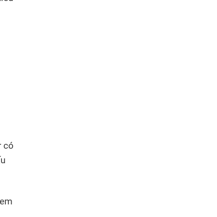
r có
ấu
 em