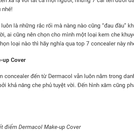
 xa lạ với tất cả mọi người, nhưng 7 cái tên dưới đâ
 nhé!
uôn là những rắc rối mà nàng nào cũng “đau đầu” kh
ời, ai cũng nên chọn cho mình một loại kem che khuy
ọn loại nào thì hãy nghía qua top 7 concealer này nh
-up Cover
 concealer đến từ Dermacol vẫn luôn nằm trong dan
bởi khả năng che phủ tuyệt vời. Đến hình xăm cũng phả
t điểm Dermacol Make-up Cover