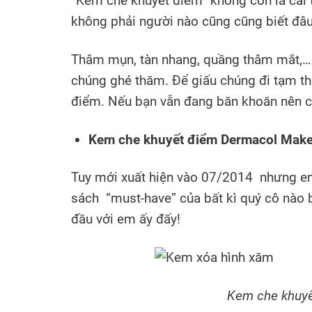
“Kem che khuyết điểm” không còn là cái tên
không phải người nào cũng cũng biết đâu
Thâm mụn, tàn nhang, quầng thâm mắt,… l
chúng ghé thăm. Để giấu chúng đi tạm th
điểm. Nếu bạn vẫn đang băn khoăn nên ch
Kem che khuyết điểm Dermacol Make
Tuy mới xuất hiện vào 07/2014 nhưng em
sách “must-have” của bất kì quý cô nào 
đầu với em ấy đấy!
Kem che khuyế