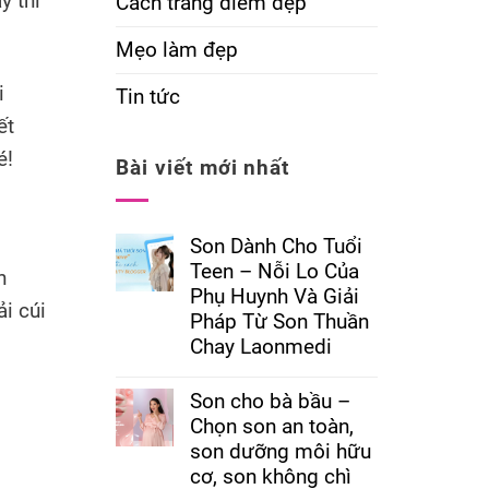
y thì
Cách trang điểm đẹp
Mẹo làm đẹp
i
Tin tức
ết
é!
Bài viết mới nhất
Son Dành Cho Tuổi
Teen – Nỗi Lo Của
h
Phụ Huynh Và Giải
i cúi
Pháp Từ Son Thuần
Chay Laonmedi
Son cho bà bầu –
Chọn son an toàn,
son dưỡng môi hữu
cơ, son không chì