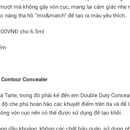
ượt mà không gây vón cục, mang lại cảm giác nhẹ 
c nàng tha hồ “mix&match” để tạo ra màu yêu thích.
.000VNĐ cho 6.5ml
 Contour Concealer
à Tarte, trong đó phải kể đến em Double Duty Concea
 độ che phủ hoàn hảo các khuyết điểm trên da và để l
hông vón cục nên có thể được sử dụng để tạo khối.
ông dầu khoáng, không các chất bảo quản, sử dụng n