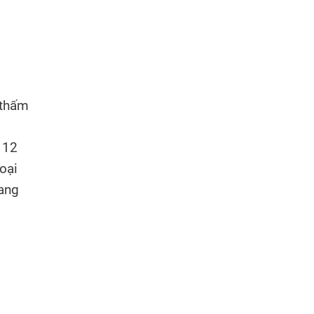
 thấm
 12
loại
ang