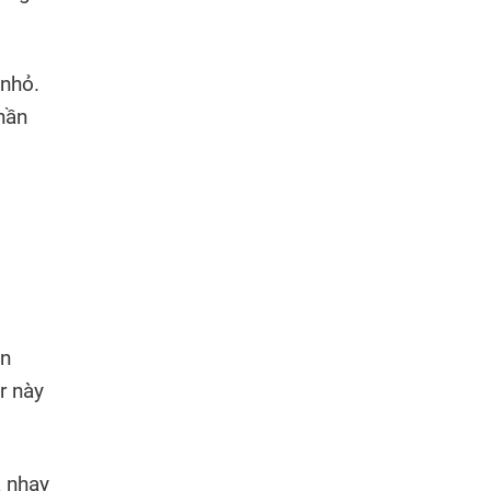
 nhỏ.
hần
ản
r này
a nhạy