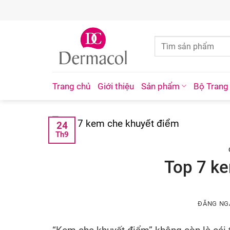
Skip
to
content
Trang chủ
Giới thiệu
Sản phẩm
Bộ Trang
24
Th9
Top 7 ke
ĐĂNG N