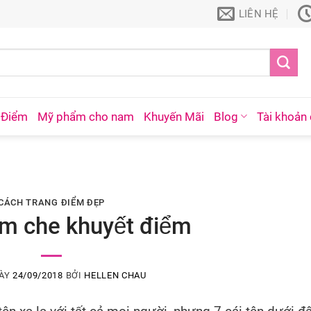
LIÊN HỆ
 Điểm
Mỹ phẩm cho nam
Khuyến Mãi
Blog
Tài khoản 
CÁCH TRANG ĐIỂM ĐẸP
m che khuyết điểm
GÀY
24/09/2018
BỞI
HELLEN CHAU