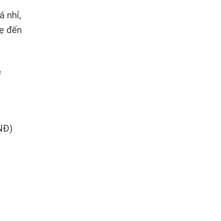
 nhỉ,
ẹ đến
e
NĐ)