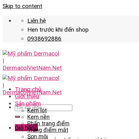
Skip to content
Liên hệ
Hẹn trước khi đến shop
0938692886
Trang chủ
Giới thiệu
Sản phẩm
Kem lót
Kem nền
Phấn trang điểm
Giỏ hàng
Trang điểm mắt
Son môi