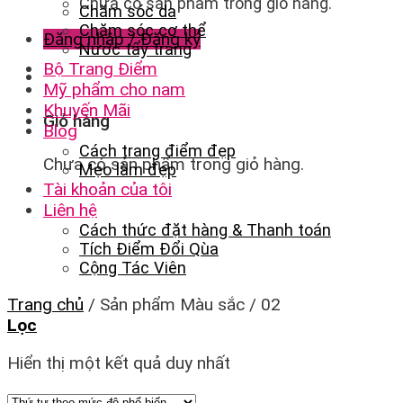
Chưa có sản phẩm trong giỏ hàng.
Chăm sóc da
Chăm sóc cơ thể
Đăng nhập / Đăng ký
Nước tẩy trang
Bộ Trang Điểm
Mỹ phẩm cho nam
Khuyến Mãi
Giỏ hàng
Blog
Cách trang điểm đẹp
Chưa có sản phẩm trong giỏ hàng.
Mẹo làm đẹp
Tài khoản của tôi
Liên hệ
Cách thức đặt hàng & Thanh toán
Tích Điểm Đổi Qùa
Cộng Tác Viên
Trang chủ
/
Sản phẩm Màu sắc
/
02
Lọc
Hiển thị một kết quả duy nhất