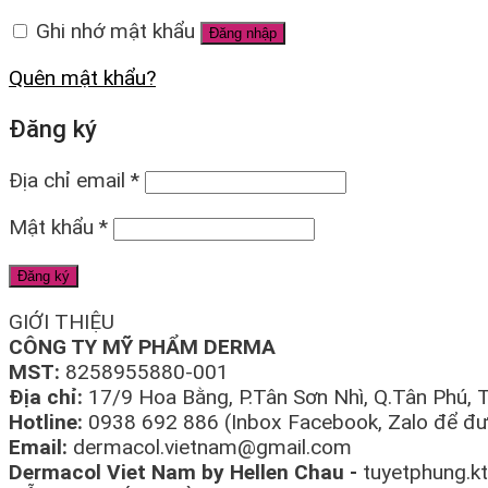
Ghi nhớ mật khẩu
Đăng nhập
Quên mật khẩu?
Đăng ký
Địa chỉ email
*
Mật khẩu
*
Đăng ký
GIỚI THIỆU
CÔNG TY MỸ PHẨM DERMA
MST:
8258955880-001
Địa chỉ:
17/9 Hoa Bằng, P.Tân Sơn Nhì, Q.Tân Phú,
Hotline:
0938 692 886 (Inbox Facebook, Zalo để đượ
Email:
dermacol.vietnam@gmail.com
Dermacol Viet Nam by Hellen Chau -
tuyetphung.k