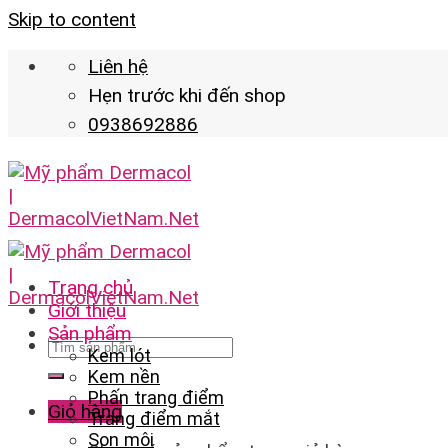
Skip to content
Liên hệ
Hẹn trước khi đến shop
0938692886
Trang chủ
Giới thiệu
Sản phẩm
Kem lót
Kem nền
Phấn trang điểm
Giỏ hàng
Trang điểm mắt
Son môi