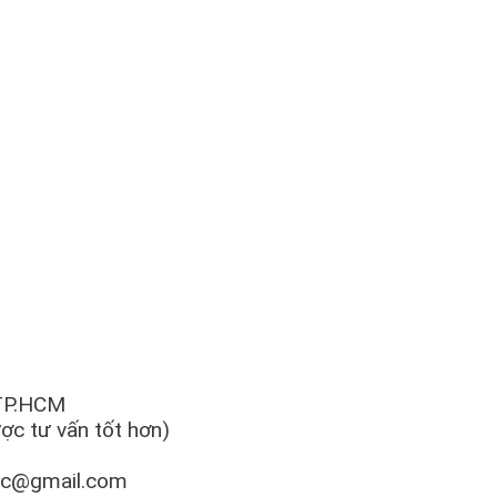
 TP.HCM
c tư vấn tốt hơn)
tc@gmail.com