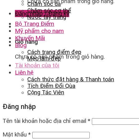
Chưa có sản phẩm trong giỏ hàng.
Chăm sóc da
Chăm sóc cơ thể
Đăng nhập / Đăng ký
Nước tẩy trang
Bộ Trang Điểm
Mỹ phẩm cho nam
Khuyến Mãi
Giỏ hàng
Blog
Cách trang điểm đẹp
Chưa có sản phẩm trong giỏ hàng.
Mẹo làm đẹp
Tài khoản của tôi
Liên hệ
Cách thức đặt hàng & Thanh toán
Tích Điểm Đổi Qùa
Cộng Tác Viên
Đăng nhập
Tên tài khoản hoặc địa chỉ email
*
Mật khẩu
*