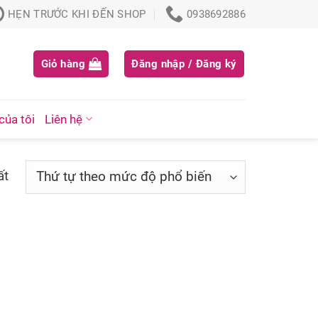
HẸN TRƯỚC KHI ĐẾN SHOP
0938692886
Giỏ hàng
Đăng nhập / Đăng ký
của tôi
Liên hệ
ất