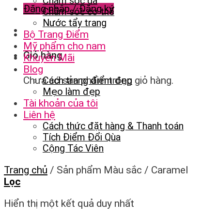
Chăm sóc da
Đăng nhập / Đăng ký
Chăm sóc cơ thể
Nước tẩy trang
Bộ Trang Điểm
Mỹ phẩm cho nam
Giỏ hàng
Khuyến Mãi
Blog
Chưa có sản phẩm trong giỏ hàng.
Cách trang điểm đẹp
Mẹo làm đẹp
Tài khoản của tôi
Liên hệ
Cách thức đặt hàng & Thanh toán
Tích Điểm Đổi Qùa
Cộng Tác Viên
Trang chủ
/
Sản phẩm Màu sắc
/
Caramel
Lọc
Hiển thị một kết quả duy nhất