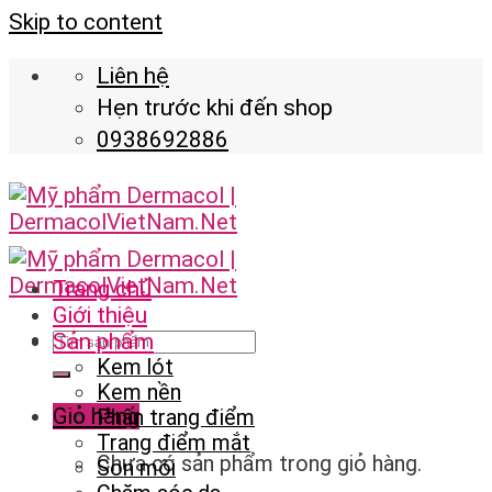
Skip to content
Liên hệ
Hẹn trước khi đến shop
0938692886
Trang chủ
Giới thiệu
Sản phẩm
Kem lót
Kem nền
Giỏ hàng
Phấn trang điểm
Trang điểm mắt
Chưa có sản phẩm trong giỏ hàng.
Son môi