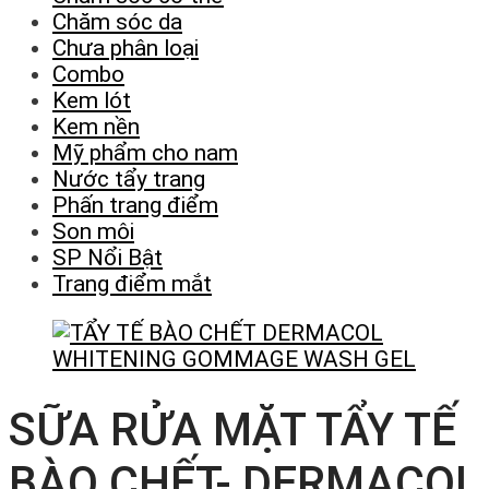
Chăm sóc da
Chưa phân loại
Combo
Kem lót
Kem nền
Mỹ phẩm cho nam
Nước tẩy trang
Phấn trang điểm
Son môi
SP Nổi Bật
Trang điểm mắt
SỮA RỬA MẶT TẨY TẾ
BÀO CHẾT- DERMACOL