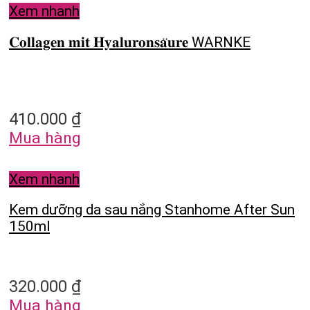
Xem nhanh
𝐂𝐨𝐥𝐥𝐚𝐠𝐞𝐧 𝐦𝐢𝐭 𝐇𝐲𝐚𝐥𝐮𝐫𝐨𝐧𝐬𝐚̈𝐮𝐫𝐞 WARNKE
410.000
₫
Mua hàng
Xem nhanh
Kem dưỡng da sau nắng Stanhome After Sun
150ml
320.000
₫
Mua hàng