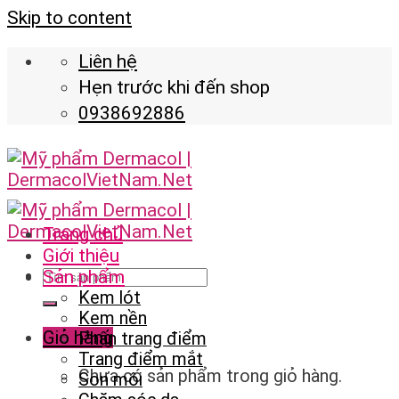
Skip to content
Liên hệ
Hẹn trước khi đến shop
0938692886
Trang chủ
Giới thiệu
Sản phẩm
Kem lót
Kem nền
Giỏ hàng
Phấn trang điểm
Trang điểm mắt
Chưa có sản phẩm trong giỏ hàng.
Son môi