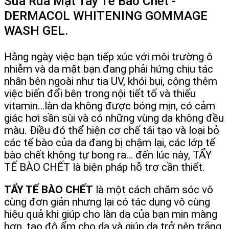
Sữa Rửa Mặt Tẩy Tế Bào Chết -
DERMACOL WHITENING GOMMAGE
WASH GEL.
Hằng ngày việc bạn tiếp xúc với môi trường ô
nhiễm và da mặt bạn đang phải hứng chịu tác
nhân bên ngoài như tia UV, khói bụi, cộng thêm
việc biến đổi bên trong nội tiết tố và thiếu
vitamin…làn da không được bóng mịn, có cảm
giác hơi sần sùi và có những vùng da không đều
màu. Điều đó thể hiện cơ chế tái tạo và loại bỏ
các tế bào của da đang bị chậm lại, các lớp tế
bào chết không tự bong ra… đến lúc này, TẨY
TẾ BÀO CHẾT là biện pháp hỗ trợ cần thiết.
TẨY TẾ BÀO CHẾT
là một cách chăm sóc vô
cùng đơn giản nhưng lại có tác dụng vô cùng
hiệu quả khi giúp cho làn da của bạn mịn màng
hơn, tạo độ ẩm cho da và giúp da trở nên trắng