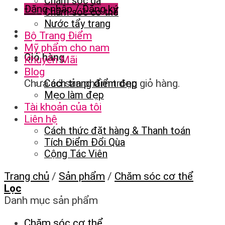
Chăm sóc da
Đăng nhập / Đăng ký
Chăm sóc cơ thể
Nước tẩy trang
Bộ Trang Điểm
Mỹ phẩm cho nam
Giỏ hàng
Khuyến Mãi
Blog
Chưa có sản phẩm trong giỏ hàng.
Cách trang điểm đẹp
Mẹo làm đẹp
Tài khoản của tôi
Liên hệ
Cách thức đặt hàng & Thanh toán
Tích Điểm Đổi Qùa
Cộng Tác Viên
Trang chủ
/
Sản phẩm
/
Chăm sóc cơ thể
Lọc
Danh mục sản phẩm
Chăm sóc cơ thể