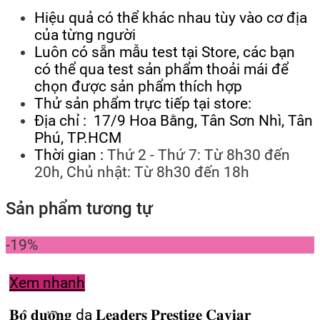
Hiệu quả có thể khác nhau tùy vào cơ địa
của từng người
Luôn có sẵn mẫu test tại Store, các bạn
có thể qua test sản phẩm thoải mái để
chọn được sản phẩm thích hợp
Thử sản phẩm trực tiếp tại store:
Địa chỉ : 17/9 Hoa Bằng, Tân Sơn Nhì, Tân
Phú, TP.HCM
Thời gian :
Thứ 2 - Thứ 7: Từ 8h30 đến
20h, Chủ nhật: Từ 8h30 đến 18h
Sản phẩm tương tự
-19%
Xem nhanh
𝐁𝐨̣̂ 𝐝𝐮̛𝐨̛̃𝐧𝐠 da 𝐋𝐞𝐚𝐝𝐞𝐫𝐬 𝐏𝐫𝐞𝐬𝐭𝐢𝐠𝐞 𝐂𝐚𝐯𝐢𝐚𝐫