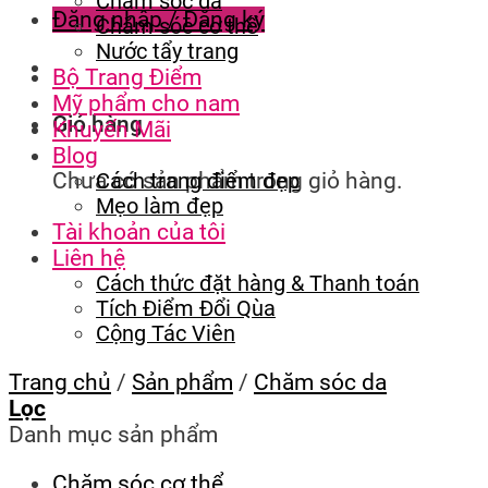
Chăm sóc da
Đăng nhập / Đăng ký
Chăm sóc cơ thể
Nước tẩy trang
Bộ Trang Điểm
Mỹ phẩm cho nam
Giỏ hàng
Khuyến Mãi
Blog
Chưa có sản phẩm trong giỏ hàng.
Cách trang điểm đẹp
Mẹo làm đẹp
Tài khoản của tôi
Liên hệ
Cách thức đặt hàng & Thanh toán
Tích Điểm Đổi Qùa
Cộng Tác Viên
Trang chủ
/
Sản phẩm
/
Chăm sóc da
Lọc
Danh mục sản phẩm
Chăm sóc cơ thể