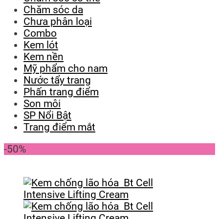
Chăm sóc da
Chưa phân loại
Combo
Kem lót
Kem nền
Mỹ phẩm cho nam
Nước tẩy trang
Phấn trang điểm
Son môi
SP Nổi Bật
Trang điểm mắt
-50%