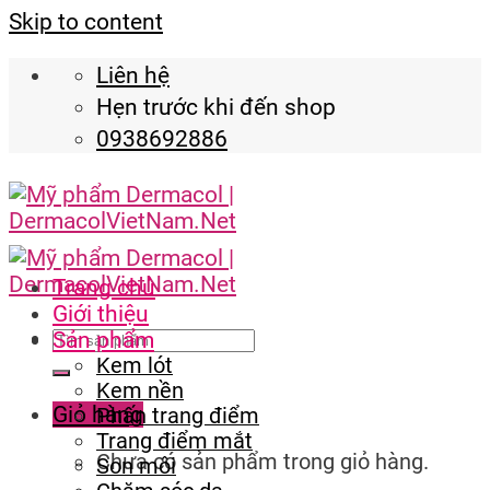
Skip to content
Liên hệ
Hẹn trước khi đến shop
0938692886
Trang chủ
Giới thiệu
Sản phẩm
Kem lót
Kem nền
Giỏ hàng
Phấn trang điểm
Trang điểm mắt
Chưa có sản phẩm trong giỏ hàng.
Son môi