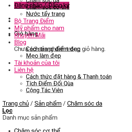
Chăm sóc da
Đăng nhập / Đăng ký
Chăm sóc cơ thể
Nước tẩy trang
Bộ Trang Điểm
Mỹ phẩm cho nam
Giỏ hàng
Khuyến Mãi
Blog
Chưa có sản phẩm trong giỏ hàng.
Cách trang điểm đẹp
Mẹo làm đẹp
Tài khoản của tôi
Liên hệ
Cách thức đặt hàng & Thanh toán
Tích Điểm Đổi Qùa
Cộng Tác Viên
Trang chủ
/
Sản phẩm
/
Chăm sóc da
Lọc
Danh mục sản phẩm
Chăm sóc cơ thể