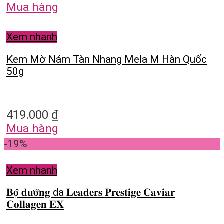
Mua hàng
Xem nhanh
Kem Mờ Nám Tàn Nhang Mela M Hàn Quốc
50g
419.000
₫
Mua hàng
-19%
Xem nhanh
𝐁𝐨̣̂ 𝐝𝐮̛𝐨̛̃𝐧𝐠 da 𝐋𝐞𝐚𝐝𝐞𝐫𝐬 𝐏𝐫𝐞𝐬𝐭𝐢𝐠𝐞 𝐂𝐚𝐯𝐢𝐚𝐫
𝐂𝐨𝐥𝐥𝐚𝐠𝐞𝐧 𝐄𝐗