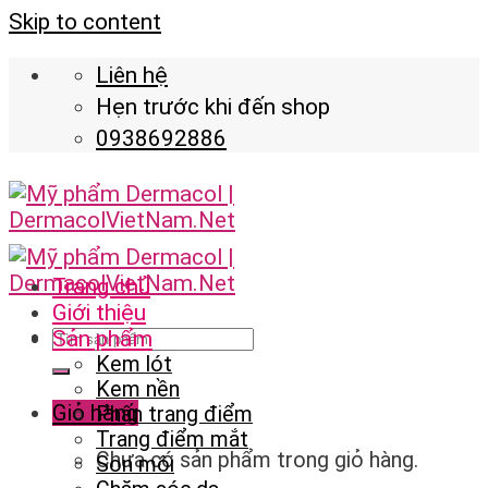
Skip to content
Liên hệ
Hẹn trước khi đến shop
0938692886
Trang chủ
Giới thiệu
Sản phẩm
Kem lót
Kem nền
Giỏ hàng
Phấn trang điểm
Trang điểm mắt
Chưa có sản phẩm trong giỏ hàng.
Son môi