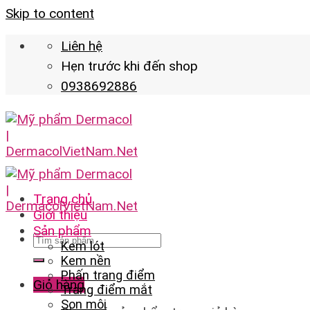
Skip to content
Liên hệ
Hẹn trước khi đến shop
0938692886
Trang chủ
Giới thiệu
Sản phẩm
Kem lót
Kem nền
Phấn trang điểm
Giỏ hàng
Trang điểm mắt
Son môi