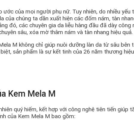
 ước của mọi người phụ nữ. Tuy nhiên, do nhiều yếu t
n da của chúng ta dần xuất hiện các đốm nám, tàn nh
 lắng đó, các chuyên gia da liễu hàng đầu đã dày công
huyên sâu, xóa mờ thâm nám và tàn nhang hiệu quả.
Mela M không chỉ giúp nuôi dưỡng làn da từ sâu bên t
c biệt, sản phẩm là sự kết tinh của 26 năm thương hi
của Kem Mela M
iên quý hiếm, kết hợp với công nghệ tiên tiến giúp 
hính của Kem Mela M bao gồm: