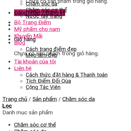
Chưa có sản phẩm trong giỏ hàng.
Chăm sóc da
Chăm sóc cơ thể
Đăng nhập / Đăng ký
Nước tẩy trang
Bộ Trang Điểm
Mỹ phẩm cho nam
Khuyến Mãi
Giỏ hàng
Blog
Cách trang điểm đẹp
Chưa có sản phẩm trong giỏ hàng.
Mẹo làm đẹp
Tài khoản của tôi
Liên hệ
Cách thức đặt hàng & Thanh toán
Tích Điểm Đổi Qùa
Cộng Tác Viên
Trang chủ
/
Sản phẩm
/
Chăm sóc da
Lọc
Danh mục sản phẩm
Chăm sóc cơ thể