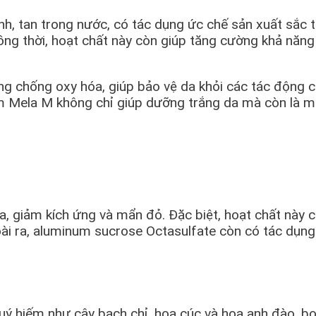
nh, tan trong nước, có tác dụng ức chế sản xuất sắc 
ng thời, hoạt chất này còn giúp tăng cường khả năng 
ng chống oxy hóa, giúp bảo vệ da khỏi các tác động
 Kem Mela M không chỉ giúp dưỡng trắng da mà còn là 
a, giảm kích ứng và mẩn đỏ. Đặc biệt, hoạt chất này
oài ra, aluminum sucrose Octasulfate còn có tác dụng 
uý hiếm như cây bạch chỉ, hoa cúc và hoa anh đào, bo