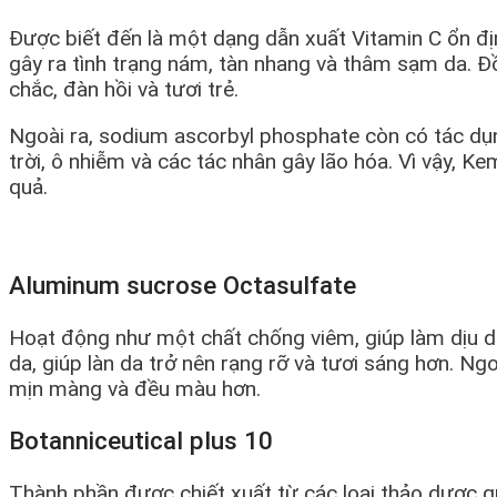
Được biết đến là một dạng dẫn xuất Vitamin C ổn đị
gây ra tình trạng nám, tàn nhang và thâm sạm da. Đồ
chắc, đàn hồi và tươi trẻ.
Ngoài ra, sodium ascorbyl phosphate còn có tác dụ
trời, ô nhiễm và các tác nhân gây lão hóa. Vì vậy,
quả.
Aluminum sucrose Octasulfate
Hoạt động như một chất chống viêm, giúp làm dịu d
da, giúp làn da trở nên rạng rỡ và tươi sáng hơn. Ng
mịn màng và đều màu hơn.
Botanniceutical plus 10
Thành phần được chiết xuất từ các loại thảo dược q