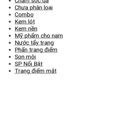
Chăm sóc da
Chưa phân loại
Combo
Kem lót
Kem nền
Mỹ phẩm cho nam
Nước tẩy trang
Phấn trang điểm
Son môi
SP Nổi Bật
Trang điểm mắt