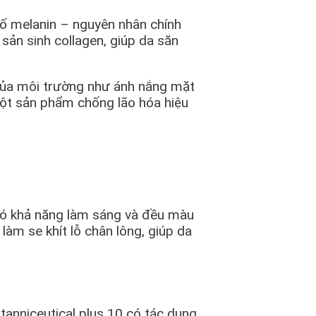
tố melanin – nguyên nhân chính
sản sinh collagen, giúp da săn
 của môi trường như ánh nắng mặt
một sản phẩm chống lão hóa hiệu
 có khả năng làm sáng và đều màu
làm se khít lỗ chân lông, giúp da
tanniceutical plus 10 có tác dụng