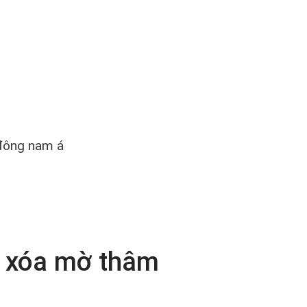
 đông nam á
, xóa mờ thâm