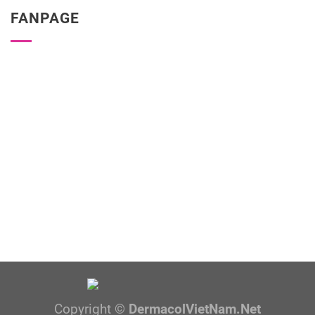
FANPAGE
Copyright ©
DermacolVietNam.Net