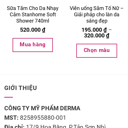
Sữa Tắm Cho Da Nhạy
Viên uống Sâm Tố Nữ –
Cảm Stanhome Soft
Giải pháp cho làn da
Shower 740ml
sáng đẹp
520.000
₫
195.000
₫
–
320.000
₫
Mua hàng
Chọn màu
GIỚI THIỆU
CÔNG TY MỸ PHẨM DERMA
MST:
8258955880-001
Địa chỉ:
17/9 Hoa Bằng, P.Tân Sơn Nhì,