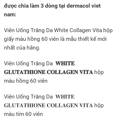
được chia làm 3 dòng tại dermacol viet
nam:
Viên Uống Trắng Da White Collagen Vita hộp
giấy màu hồng 60 viên là mẫu thiết kế mới
nhất của hãng.
Viên Uống Trắng Da
𝐖𝐇𝐈𝐓𝐄
𝐆𝐋𝐔𝐓𝐀𝐓𝐇𝐈𝐎𝐍𝐄 𝐂𝐎𝐋𝐋𝐀𝐆𝐄𝐍 𝐕𝐈𝐓𝐀
hộp
màu hồng 60 viên
Viên Uống Trắng Da 𝐖𝐇𝐈𝐓𝐄
𝐆𝐋𝐔𝐓𝐀𝐓𝐇𝐈𝐎𝐍𝐄 𝐂𝐎𝐋𝐋𝐀𝐆𝐄𝐍 𝐕𝐈𝐓𝐀 hộp
màu tím 60 viên