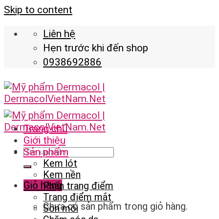
Skip to content
Liên hệ
Hẹn trước khi đến shop
0938692886
Trang chủ
Giới thiệu
Sản phẩm
Kem lót
Kem nền
Giỏ hàng
Phấn trang điểm
Trang điểm mắt
Chưa có sản phẩm trong giỏ hàng.
Son môi