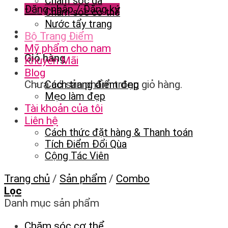
Chăm sóc da
Đăng nhập / Đăng ký
Chăm sóc cơ thể
Nước tẩy trang
Bộ Trang Điểm
Mỹ phẩm cho nam
Giỏ hàng
Khuyến Mãi
Blog
Chưa có sản phẩm trong giỏ hàng.
Cách trang điểm đẹp
Mẹo làm đẹp
Tài khoản của tôi
Liên hệ
Cách thức đặt hàng & Thanh toán
Tích Điểm Đổi Qùa
Cộng Tác Viên
Trang chủ
/
Sản phẩm
/
Combo
Lọc
Danh mục sản phẩm
Chăm sóc cơ thể