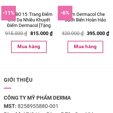
-11%
-6%
COMBO 15 :Trang Điểm
Kem Dermacol Che
Cho Da Nhiều Khuyết
Bạch Biến Hoàn Hảo
Điểm Dermacol [Tặng
mút kèm theo)
915.000
₫
815.000
₫
420.000
₫
395.000
₫
Mua hàng
Mua hàng
GIỚI THIỆU
CÔNG TY MỸ PHẨM DERMA
MST:
8258955880-001