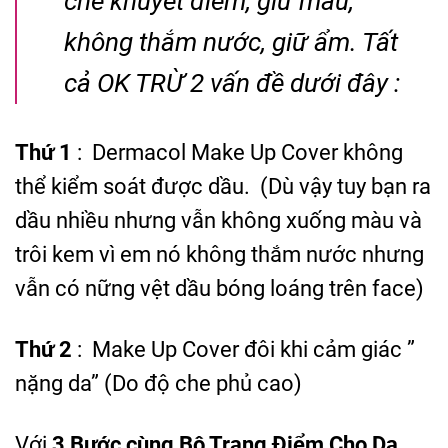
che khuyết điểm, giữ màu,
không thắm nước, giữ ẩm. Tất
cả OK TRỪ 2 vấn đề dưới đây :
Thứ 1
:
Dermacol Make Up Cover
không
thể kiểm soát được dầu. (Dù vậy tuy bạn ra
dầu nhiều nhưng vẫn không xuống màu và
trôi kem vì em nó không thắm nước nhưng
vẫn có nững vệt dầu bóng loáng trên face)
Thứ 2
: Make Up Cover đôi khi cảm giác ”
nặng da” (Do độ che phủ cao)
Với
3 Bước cùng Bộ Trang Điểm Cho Da