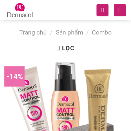
Skip
to
content
Trang chủ
/
Sản phẩm
/
Combo
LỌC
-14%