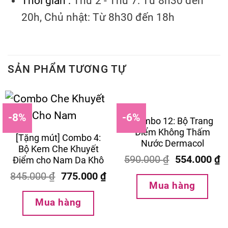
Thời gian :
Thứ 2 - Thứ 7: Từ 8h30 đến
20h, Chủ nhật: Từ 8h30 đến 18h
SẢN PHẨM TƯƠNG TỰ
-8%
-6%
Combo 12: Bộ Trang
Điểm Không Thấm
[Tặng mút] Combo 4:
Nước Dermacol
Bộ Kem Che Khuyết
590.000
₫
554.000
₫
Điểm cho Nam Da Khô
845.000
₫
775.000
₫
Mua hàng
Mua hàng