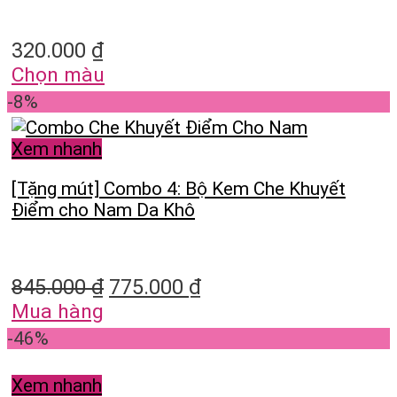
320.000
₫
Chọn màu
-8%
Xem nhanh
[Tặng mút] Combo 4: Bộ Kem Che Khuyết
Điểm cho Nam Da Khô
845.000
₫
775.000
₫
Mua hàng
-46%
Xem nhanh