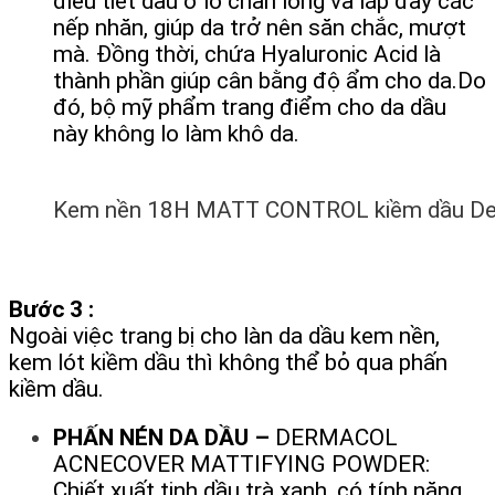
điều tiết dầu ở lỗ chân lông và lắp đầy các
nếp nhăn, giúp da trở nên săn chắc, mượt
mà. Đồng thời, chứa Hyaluronic Acid là
thành phần giúp cân bằng độ ẩm cho da.Do
đó, bộ mỹ phẩm trang điểm cho da dầu
này không lo làm khô da.
Kem nền 18H MATT CONTROL kiềm dầu De
Bước 3 :
Ngoài việc trang bị cho làn da dầu kem nền,
kem lót kiềm dầu thì không thể bỏ qua phấn
kiềm dầu.
PHẤN NÉN DA DẦU –
DERMACOL
ACNECOVER MATTIFYING POWDER:
Chiết xuất tinh dầu trà xanh, có tính năng