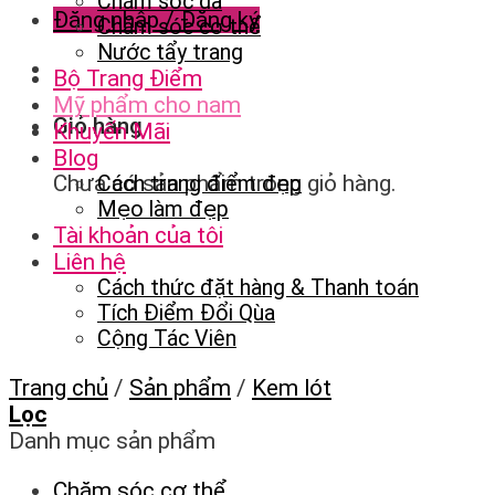
Chăm sóc da
Đăng nhập / Đăng ký
Chăm sóc cơ thể
Nước tẩy trang
Bộ Trang Điểm
Mỹ phẩm cho nam
Giỏ hàng
Khuyến Mãi
Blog
Chưa có sản phẩm trong giỏ hàng.
Cách trang điểm đẹp
Mẹo làm đẹp
Tài khoản của tôi
Liên hệ
Cách thức đặt hàng & Thanh toán
Tích Điểm Đổi Qùa
Cộng Tác Viên
Trang chủ
/
Sản phẩm
/
Kem lót
Lọc
Danh mục sản phẩm
Chăm sóc cơ thể