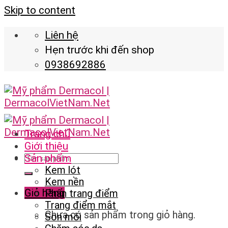
Skip to content
Liên hệ
Hẹn trước khi đến shop
0938692886
Trang chủ
Giới thiệu
Sản phẩm
Kem lót
Kem nền
Giỏ hàng
Phấn trang điểm
Trang điểm mắt
Chưa có sản phẩm trong giỏ hàng.
Son môi