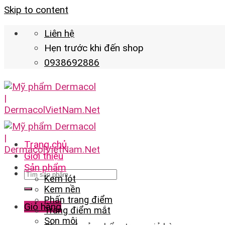
Skip to content
Liên hệ
Hẹn trước khi đến shop
0938692886
Trang chủ
Giới thiệu
Sản phẩm
Kem lót
Kem nền
Phấn trang điểm
Giỏ hàng
Trang điểm mắt
Son môi