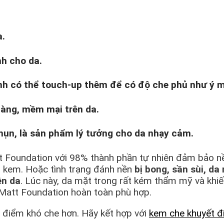
a.
nh cho da.
ình có thể touch-up thêm để có độ che phủ như ý 
nhàng, mềm mại trên da.
ụn, là sản phẩm lý tưởng cho da nhạy cảm.
 Foundation với 98% thành phần tự nhiên đảm bảo nề
ại kem. Hoặc tình trạng đánh nền
bị bong, sần sùi, da
ên da
. Lúc này, da mặt trong rất kém thẩm mỹ và khiế
Matt Foundation hoàn toàn phù hợp.
 điểm khó che hơn. Hãy kết hợp với
kem che khuyết 