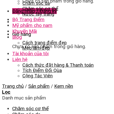
Chưa có sản phẩm trong giỏ hàng.
Chăm sóc da
Chăm sóc cơ thể
Đăng nhập / Đăng ký
Nước tẩy trang
Bộ Trang Điểm
Mỹ phẩm cho nam
Khuyến Mãi
Giỏ hàng
Blog
Cách trang điểm đẹp
Chưa có sản phẩm trong giỏ hàng.
Mẹo làm đẹp
Tài khoản của tôi
Liên hệ
Cách thức đặt hàng & Thanh toán
Tích Điểm Đổi Qùa
Cộng Tác Viên
Trang chủ
/
Sản phẩm
/
Kem nền
Lọc
Danh mục sản phẩm
Chăm sóc cơ thể