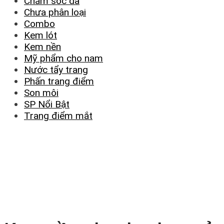
Chăm sóc da
Chưa phân loại
Combo
Kem lót
Kem nền
Mỹ phẩm cho nam
Nước tẩy trang
Phấn trang điểm
Son môi
SP Nổi Bật
Trang điểm mắt