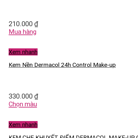
210.000
₫
Mua hàng
Xem nhanh
Kem Nền Dermacol 24h Control Make-up
330.000
₫
Chọn màu
Xem nhanh
KEM CHE KHUYẾT ĐIỂM DERMACOL MAKE-UP C