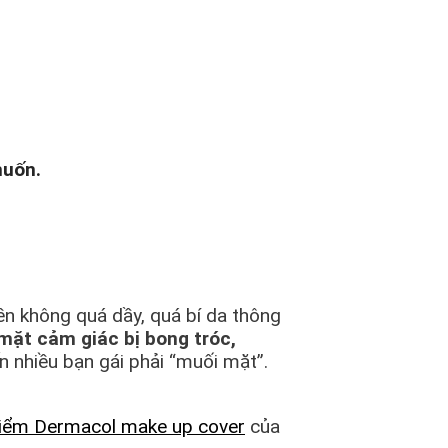
muốn.
n không quá dầy, quá bí da thông
 mặt cảm giác bị bong tróc,
n nhiều bạn gái phải “muối mặt”.
điểm Dermacol make up cover
của