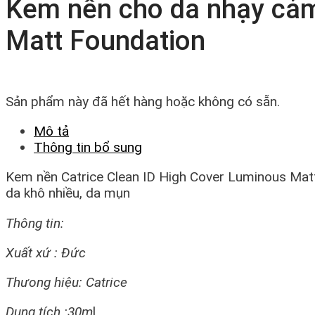
Kem nền cho da nhạy cảm
Matt Foundation
Sản phẩm này đã hết hàng hoặc không có sẵn.
Mô tả
Thông tin bổ sung
Kem nền Catrice Clean ID High Cover Luminous Matt
da khô nhiều, da mụn
Thông tin:
Xuất xứ : Đức
Thưong hiệu: Catrice
Dung tích :30m
l