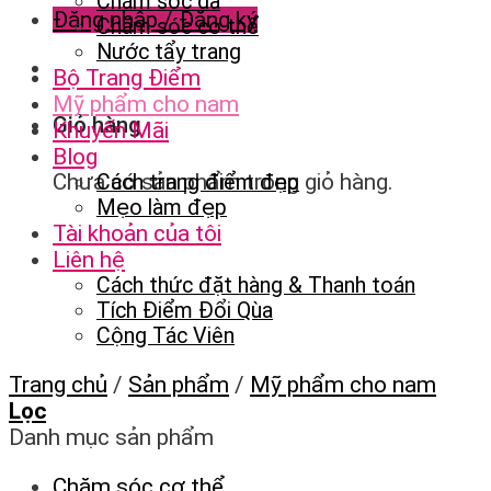
Chăm sóc da
Đăng nhập / Đăng ký
Chăm sóc cơ thể
Nước tẩy trang
Bộ Trang Điểm
Mỹ phẩm cho nam
Giỏ hàng
Khuyến Mãi
Blog
Chưa có sản phẩm trong giỏ hàng.
Cách trang điểm đẹp
Mẹo làm đẹp
Tài khoản của tôi
Liên hệ
Cách thức đặt hàng & Thanh toán
Tích Điểm Đổi Qùa
Cộng Tác Viên
Trang chủ
/
Sản phẩm
/
Mỹ phẩm cho nam
Lọc
Danh mục sản phẩm
Chăm sóc cơ thể