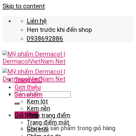
Skip to content
Liên hệ
Hẹn trước khi đến shop
0938692886
Trang chủ
Giới thiệu
Sản phẩm
Kem lót
Kem nền
Giỏ hàng
Phấn trang điểm
Trang điểm mắt
Chưa có sản phẩm trong giỏ hàng.
Son môi