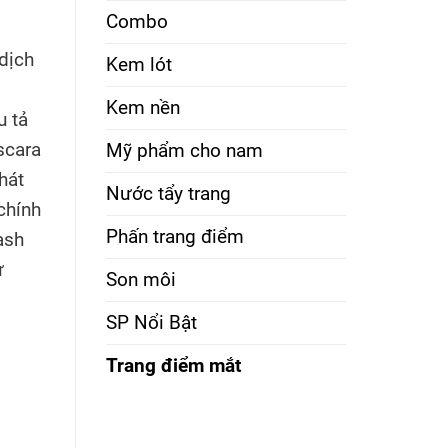
Combo
 dịch
Kem lót
Kem nền
u tả
scara
Mỹ phẩm cho nam
hát
Nước tẩy trang
chính
Phấn trang điểm
ash
ự
Son môi
SP Nổi Bật
Trang điểm mắt