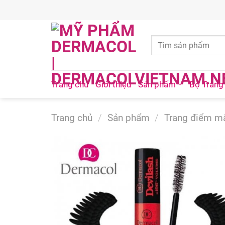
Skip
to
content
Trang chủ
Giới thiệu
Sản phẩm
Bộ Trang
Trang chủ
/
Sản phẩm
/
Trang điểm m