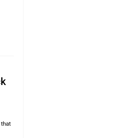
ck
that