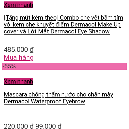
Xem nhanh
[Tặng mút kèm theo] Combo che vết bầm tím
với kem che khuyết điểm Dermacol Make Up
cover và Lót Mắt Dermacol Eye Shadow
485.000
₫
Mua hàng
-55%
Xem nhanh
Mascara chống thấm nước cho chân mày
Dermacol Waterproof Eyebrow
220.000
₫
99.000
₫