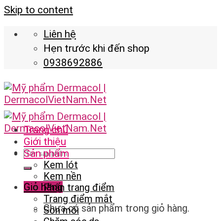
Skip to content
Liên hệ
Hẹn trước khi đến shop
0938692886
Trang chủ
Giới thiệu
Sản phẩm
Kem lót
Kem nền
Giỏ hàng
Phấn trang điểm
Trang điểm mắt
Chưa có sản phẩm trong giỏ hàng.
Son môi