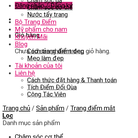
Chăm sóc da
Đăng nhập / Đăng ký
Chăm sóc cơ thể
Nước tẩy trang
Bộ Trang Điểm
Mỹ phẩm cho nam
Giỏ hàng
Khuyến Mãi
Blog
Chưa có sản phẩm trong giỏ hàng.
Cách trang điểm đẹp
Mẹo làm đẹp
Tài khoản của tôi
Liên hệ
Cách thức đặt hàng & Thanh toán
Tích Điểm Đổi Qùa
Cộng Tác Viên
Trang chủ
/
Sản phẩm
/
Trang điểm mắt
Lọc
Danh mục sản phẩm
Chăm sóc cơ thể