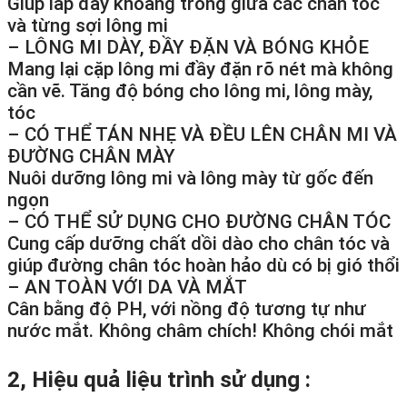
Giúp lấp đầy khoảng trống giữa các chân tóc
và từng sợi lông mi
– LÔNG MI DÀY, ĐẦY ĐẶN VÀ BÓNG KHỎE
Mang lại cặp lông mi đầy đặn rõ nét mà không
cần vẽ. Tăng độ bóng cho lông mi, lông mày,
tóc
– CÓ THỂ TÁN NHẸ VÀ ĐỀU LÊN CHÂN MI VÀ
ĐƯỜNG CHÂN MÀY
Nuôi dưỡng lông mi và lông mày từ gốc đến
ngọn
– CÓ THỂ SỬ DỤNG CHO ĐƯỜNG CHÂN TÓC
Cung cấp dưỡng chất dồi dào cho chân tóc và
giúp đường chân tóc hoàn hảo dù có bị gió thổi
– AN TOÀN VỚI DA VÀ MẮT
Cân bằng độ PH, với nồng độ tương tự như
nước mắt. Không châm chích! Không chói mắt
2, Hiệu quả liệu trình sử dụng :