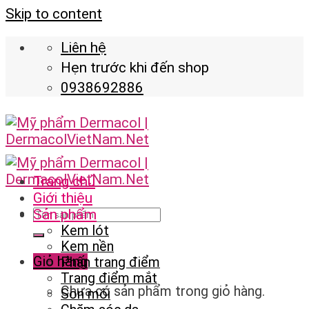
Skip to content
Liên hệ
Hẹn trước khi đến shop
0938692886
Trang chủ
Giới thiệu
Sản phẩm
Kem lót
Kem nền
Giỏ hàng
Phấn trang điểm
Trang điểm mắt
Chưa có sản phẩm trong giỏ hàng.
Son môi