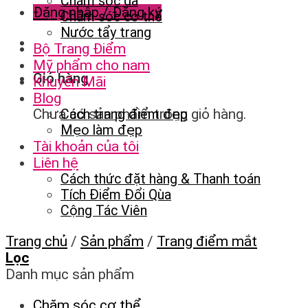
Chăm sóc da
Đăng nhập / Đăng ký
Chăm sóc cơ thể
Nước tẩy trang
Bộ Trang Điểm
Mỹ phẩm cho nam
Giỏ hàng
Khuyến Mãi
Blog
Chưa có sản phẩm trong giỏ hàng.
Cách trang điểm đẹp
Mẹo làm đẹp
Tài khoản của tôi
Liên hệ
Cách thức đặt hàng & Thanh toán
Tích Điểm Đổi Qùa
Cộng Tác Viên
Trang chủ
/
Sản phẩm
/
Trang điểm mắt
Lọc
Danh mục sản phẩm
Chăm sóc cơ thể