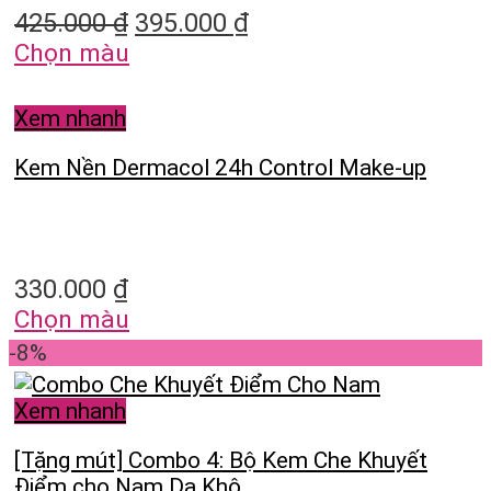
425.000
₫
395.000
₫
Chọn màu
Xem nhanh
Kem Nền Dermacol 24h Control Make-up
330.000
₫
Chọn màu
-8%
Xem nhanh
[Tặng mút] Combo 4: Bộ Kem Che Khuyết
Điểm cho Nam Da Khô