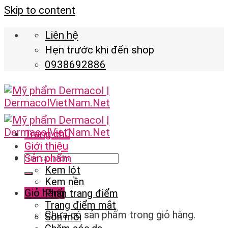
Skip to content
Liên hệ
Hẹn trước khi đến shop
0938692886
Trang chủ
Giới thiệu
Sản phẩm
Kem lót
Kem nền
Giỏ hàng
Phấn trang điểm
Trang điểm mắt
Chưa có sản phẩm trong giỏ hàng.
Son môi