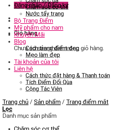
Chăm sóc da
Đăng nhập / Đăng ký
Chăm sóc cơ thể
Nước tẩy trang
Bộ Trang Điểm
Mỹ phẩm cho nam
Giỏ hàng
Khuyến Mãi
Blog
Chưa có sản phẩm trong giỏ hàng.
Cách trang điểm đẹp
Mẹo làm đẹp
Tài khoản của tôi
Liên hệ
Cách thức đặt hàng & Thanh toán
Tích Điểm Đổi Qùa
Cộng Tác Viên
Trang chủ
/
Sản phẩm
/
Trang điểm mắt
Lọc
Danh mục sản phẩm
Chăm sóc cơ thể