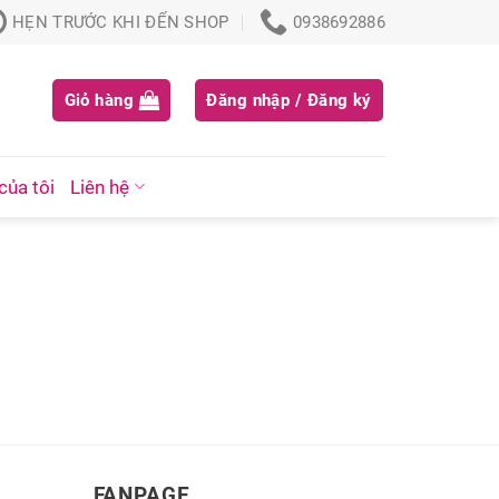
HẸN TRƯỚC KHI ĐẾN SHOP
0938692886
Giỏ hàng
Đăng nhập / Đăng ký
của tôi
Liên hệ
FANPAGE