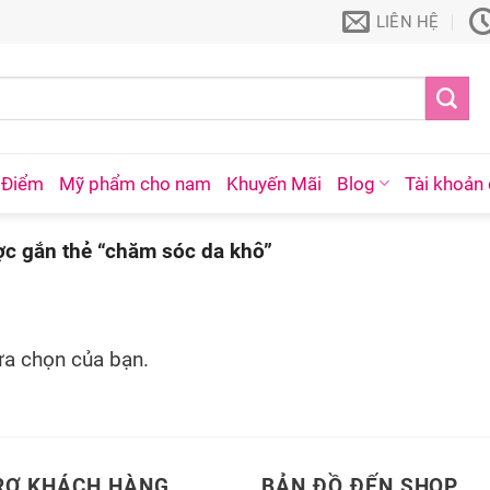
LIÊN HỆ
 Điểm
Mỹ phẩm cho nam
Khuyến Mãi
Blog
Tài khoản 
 gắn thẻ “chăm sóc da khô”
ựa chọn của bạn.
RỢ KHÁCH HÀNG
BẢN ĐỒ ĐẾN SHOP