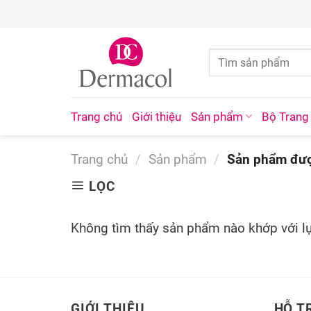
Skip
to
content
Trang chủ
Giới thiệu
Sản phẩm
Bộ Trang
Trang chủ
/
Sản phẩm
/
Sản phẩm được
LỌC
Không tìm thấy sản phẩm nào khớp với l
GIỚI THIỆU
HỖ T