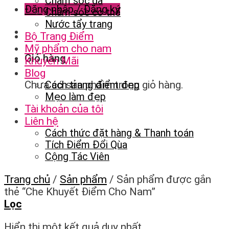
Chăm sóc da
Đăng nhập / Đăng ký
Chăm sóc cơ thể
Nước tẩy trang
Bộ Trang Điểm
Mỹ phẩm cho nam
Giỏ hàng
Khuyến Mãi
Blog
Chưa có sản phẩm trong giỏ hàng.
Cách trang điểm đẹp
Mẹo làm đẹp
Tài khoản của tôi
Liên hệ
Cách thức đặt hàng & Thanh toán
Tích Điểm Đổi Qùa
Cộng Tác Viên
Trang chủ
/
Sản phẩm
/
Sản phẩm được gắn
thẻ “Che Khuyết Điểm Cho Nam”
Lọc
Hiển thị một kết quả duy nhất