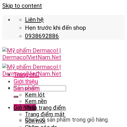
Skip to content
Liên hệ
Hẹn trước khi đến shop
0938692886
Trang chủ
Giới thiệu
Sản phẩm
Kem lót
Kem nền
Giỏ hàng
Phấn trang điểm
Trang điểm mắt
Chưa có sản phẩm trong giỏ hàng.
Son môi