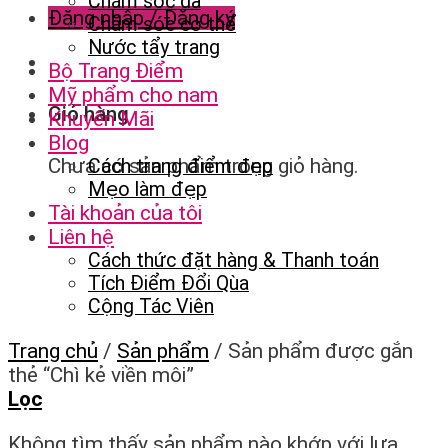
Chăm sóc da
Đăng nhập / Đăng ký
Chăm sóc cơ thể
Nước tẩy trang
Bộ Trang Điểm
Mỹ phẩm cho nam
Giỏ hàng
Khuyến Mãi
Blog
Chưa có sản phẩm trong giỏ hàng.
Cách trang điểm đẹp
Mẹo làm đẹp
Tài khoản của tôi
Liên hệ
Cách thức đặt hàng & Thanh toán
Tích Điểm Đổi Qùa
Cộng Tác Viên
Trang chủ
/
Sản phẩm
/
Sản phẩm được gắn
thẻ “Chì kẻ viền môi”
Lọc
Không tìm thấy sản phẩm nào khớp với lựa