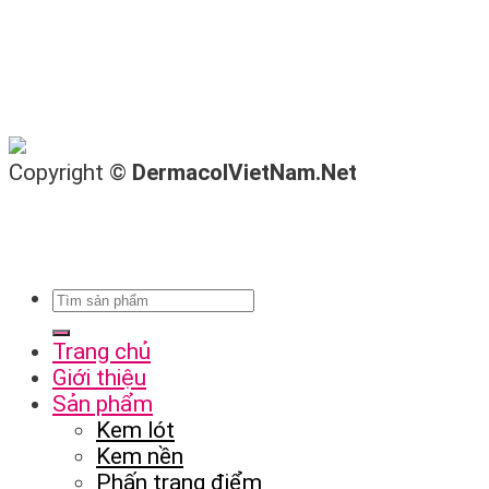
Copyright ©
DermacolVietNam.Net
Trang chủ
Giới thiệu
Sản phẩm
Kem lót
Kem nền
Phấn trang điểm