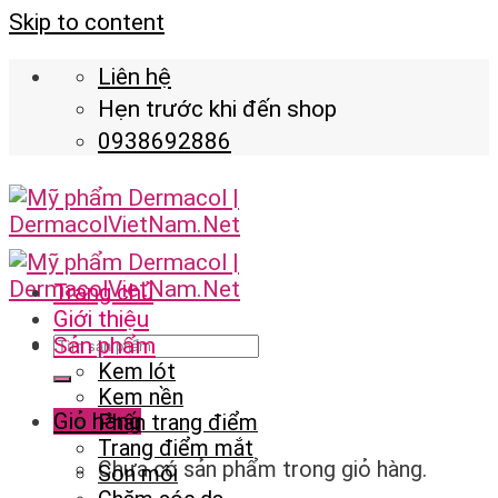
Skip to content
Liên hệ
Hẹn trước khi đến shop
0938692886
Trang chủ
Giới thiệu
Sản phẩm
Kem lót
Kem nền
Giỏ hàng
Phấn trang điểm
Trang điểm mắt
Chưa có sản phẩm trong giỏ hàng.
Son môi