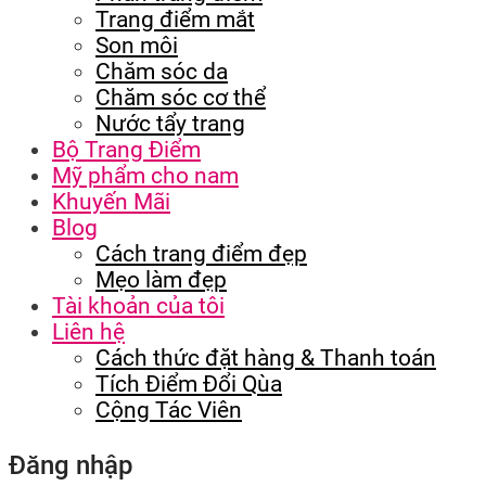
Trang điểm mắt
Son môi
Chăm sóc da
Chăm sóc cơ thể
Nước tẩy trang
Bộ Trang Điểm
Mỹ phẩm cho nam
Khuyến Mãi
Blog
Cách trang điểm đẹp
Mẹo làm đẹp
Tài khoản của tôi
Liên hệ
Cách thức đặt hàng & Thanh toán
Tích Điểm Đổi Qùa
Cộng Tác Viên
Đăng nhập