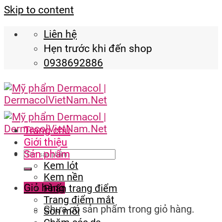
Skip to content
Liên hệ
Hẹn trước khi đến shop
0938692886
Trang chủ
Giới thiệu
Sản phẩm
Kem lót
Kem nền
Giỏ hàng
Phấn trang điểm
Trang điểm mắt
Chưa có sản phẩm trong giỏ hàng.
Son môi