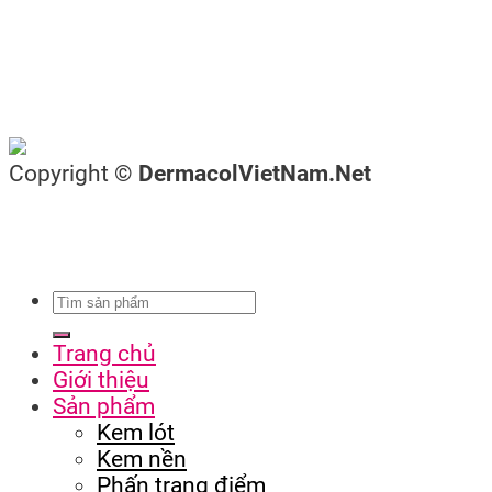
Copyright ©
DermacolVietNam.Net
Trang chủ
Giới thiệu
Sản phẩm
Kem lót
Kem nền
Phấn trang điểm