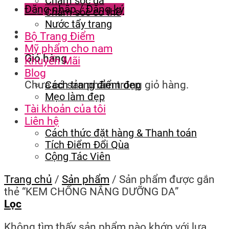
Chăm sóc da
Đăng nhập / Đăng ký
Chăm sóc cơ thể
Nước tẩy trang
Bộ Trang Điểm
Mỹ phẩm cho nam
Giỏ hàng
Khuyến Mãi
Blog
Chưa có sản phẩm trong giỏ hàng.
Cách trang điểm đẹp
Mẹo làm đẹp
Tài khoản của tôi
Liên hệ
Cách thức đặt hàng & Thanh toán
Tích Điểm Đổi Qùa
Cộng Tác Viên
Trang chủ
/
Sản phẩm
/
Sản phẩm được gắn
thẻ “KEM CHỐNG NẮNG DƯỠNG DA”
Lọc
Không tìm thấy sản phẩm nào khớp với lựa