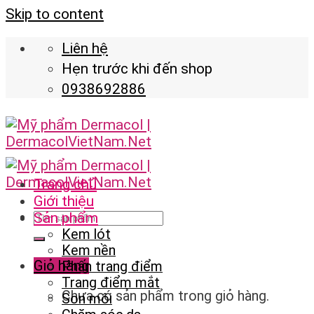
Skip to content
Liên hệ
Hẹn trước khi đến shop
0938692886
Trang chủ
Giới thiệu
Sản phẩm
Kem lót
Kem nền
Giỏ hàng
Phấn trang điểm
Trang điểm mắt
Chưa có sản phẩm trong giỏ hàng.
Son môi