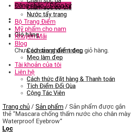
Chăm sóc da
Đăng nhập / Đăng ký
Chăm sóc cơ thể
Nước tẩy trang
Bộ Trang Điểm
Mỹ phẩm cho nam
Giỏ hàng
Khuyến Mãi
Blog
Chưa có sản phẩm trong giỏ hàng.
Cách trang điểm đẹp
Mẹo làm đẹp
Tài khoản của tôi
Liên hệ
Cách thức đặt hàng & Thanh toán
Tích Điểm Đổi Qùa
Cộng Tác Viên
Trang chủ
/
Sản phẩm
/
Sản phẩm được gắn
thẻ “Mascara chống thấm nước cho chân mày
Waterproof Eyebrow”
Lọc