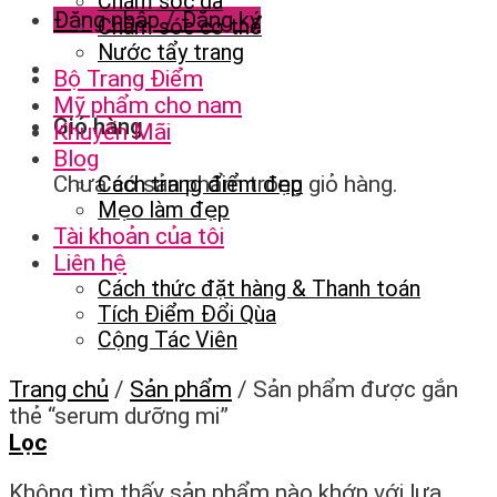
Chăm sóc da
Đăng nhập / Đăng ký
Chăm sóc cơ thể
Nước tẩy trang
Bộ Trang Điểm
Mỹ phẩm cho nam
Giỏ hàng
Khuyến Mãi
Blog
Chưa có sản phẩm trong giỏ hàng.
Cách trang điểm đẹp
Mẹo làm đẹp
Tài khoản của tôi
Liên hệ
Cách thức đặt hàng & Thanh toán
Tích Điểm Đổi Qùa
Cộng Tác Viên
Trang chủ
/
Sản phẩm
/
Sản phẩm được gắn
thẻ “serum dưỡng mi”
Lọc
Không tìm thấy sản phẩm nào khớp với lựa