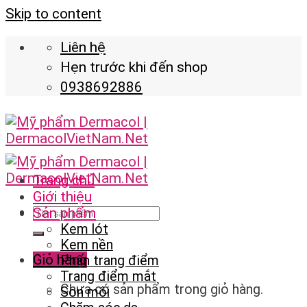
Skip to content
Liên hệ
Hẹn trước khi đến shop
0938692886
Trang chủ
Giới thiệu
Sản phẩm
Kem lót
Kem nền
Giỏ hàng
Phấn trang điểm
Trang điểm mắt
Chưa có sản phẩm trong giỏ hàng.
Son môi