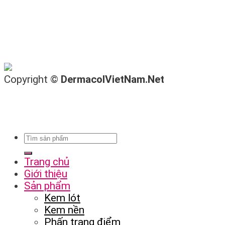
Copyright ©
DermacolVietNam.Net
Trang chủ
Giới thiệu
Sản phẩm
Kem lót
Kem nền
Phấn trang điểm