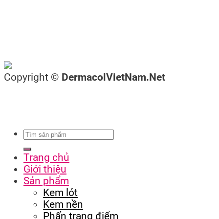
Copyright ©
DermacolVietNam.Net
Trang chủ
Giới thiệu
Sản phẩm
Kem lót
Kem nền
Phấn trang điểm