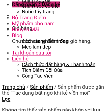
Chăm sóc da
Đăng nhập / Đăng ký
Chăm sóc cơ thể
Nước tẩy trang
Bộ Trang Điểm
Mỹ phẩm cho nam
Giỏ hàng
Khuyến Mãi
Blog
Chưa có sản phẩm trong giỏ hàng.
Cách trang điểm đẹp
Mẹo làm đẹp
Tài khoản của tôi
Liên hệ
Cách thức đặt hàng & Thanh toán
Tích Điểm Đổi Qùa
Cộng Tác Viên
Trang chủ
/
Sản phẩm
/
Sản phẩm được gắn
thẻ “Tác dụng bất ngờ khi kẻ viền môi”
Lọc
Không tìm thấy sản phẩm nào khớp với lựa