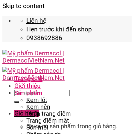
Skip to content
Liên hệ
Hẹn trước khi đến shop
0938692886
Trang chủ
Giới thiệu
Sản phẩm
Kem lót
Kem nền
Giỏ hàng
Phấn trang điểm
Trang điểm mắt
Chưa có sản phẩm trong giỏ hàng.
Son môi