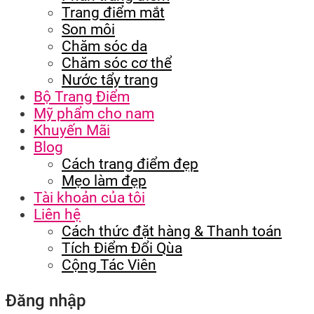
Trang điểm mắt
Son môi
Chăm sóc da
Chăm sóc cơ thể
Nước tẩy trang
Bộ Trang Điểm
Mỹ phẩm cho nam
Khuyến Mãi
Blog
Cách trang điểm đẹp
Mẹo làm đẹp
Tài khoản của tôi
Liên hệ
Cách thức đặt hàng & Thanh toán
Tích Điểm Đổi Qùa
Cộng Tác Viên
Đăng nhập