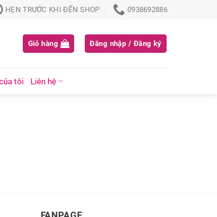
HẸN TRƯỚC KHI ĐẾN SHOP
0938692886
Giỏ hàng
Đăng nhập / Đăng ký
của tôi
Liên hệ
FANPAGE