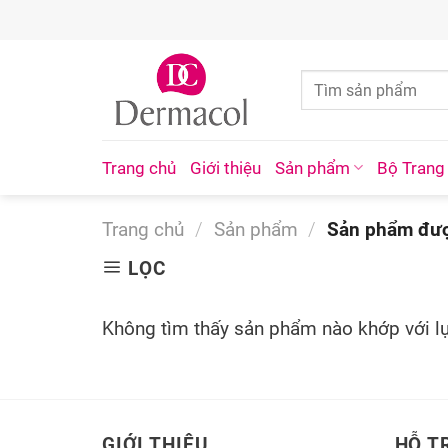
Skip
to
content
Trang chủ
Giới thiệu
Sản phẩm
Bộ Trang
Trang chủ
/
Sản phẩm
/
Sản phẩm được
LỌC
Không tìm thấy sản phẩm nào khớp với l
GIỚI THIỆU
HỖ T