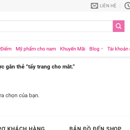
LIÊN HỆ
 Điểm
Mỹ phẩm cho nam
Khuyến Mãi
Blog
Tài khoản 
 gắn thẻ “tẩy trang cho mắt.”
ựa chọn của bạn.
RỢ KHÁCH HÀNG
BẢN ĐỒ ĐẾN SHOP