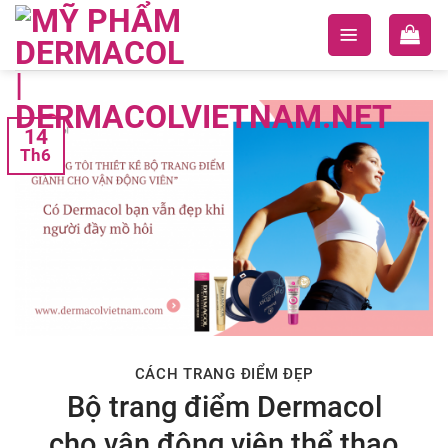
Skip
to
content
14
Th6
CÁCH TRANG ĐIỂM ĐẸP
Bộ trang điểm Dermacol
cho vận động viên thể thao