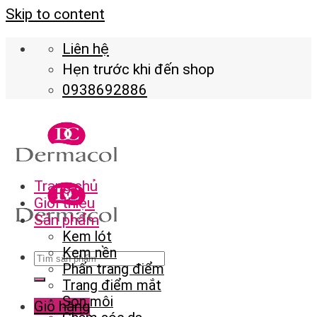
Skip to content
Liên hệ
Hẹn trước khi đến shop
0938692886
Trang chủ
Giới thiệu
Sản phẩm
Kem lót
Kem nền
Phấn trang điểm
Trang điểm mắt
Son môi
Giỏ hàng