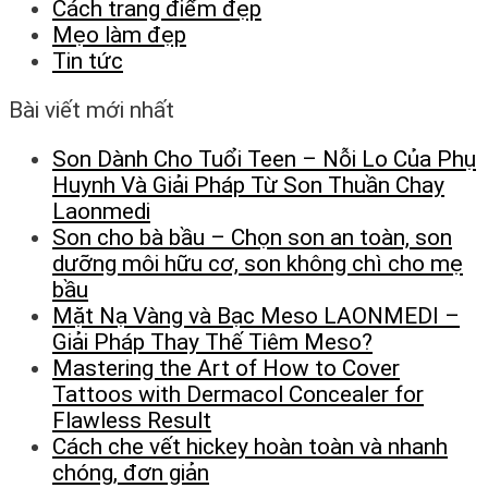
Cách trang điểm đẹp
Mẹo làm đẹp
Tin tức
Bài viết mới nhất
Son Dành Cho Tuổi Teen – Nỗi Lo Của Phụ
Huynh Và Giải Pháp Từ Son Thuần Chay
Laonmedi
Son cho bà bầu – Chọn son an toàn, son
dưỡng môi hữu cơ, son không chì cho mẹ
bầu
Mặt Nạ Vàng và Bạc Meso LAONMEDI –
Giải Pháp Thay Thế Tiêm Meso?
Mastering the Art of How to Cover
Tattoos with Dermacol Concealer for
Flawless Result
Cách che vết hickey hoàn toàn và nhanh
chóng, đơn giản