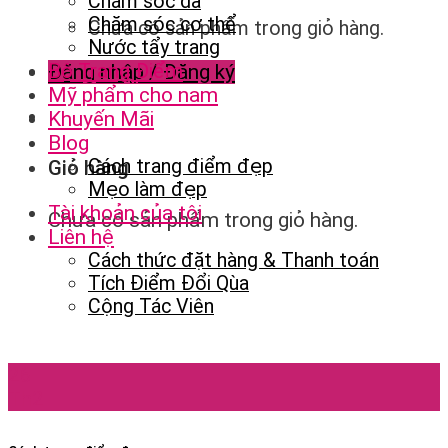
Chăm sóc da
Chăm sóc cơ thể
Chưa có sản phẩm trong giỏ hàng.
Nước tẩy trang
Bộ Trang Điểm
Đăng nhập / Đăng ký
Mỹ phẩm cho nam
Khuyến Mãi
Blog
Cách trang điểm đẹp
Giỏ hàng
Mẹo làm đẹp
Tài khoản của tôi
Chưa có sản phẩm trong giỏ hàng.
Liên hệ
Cách thức đặt hàng & Thanh toán
Tích Điểm Đổi Qùa
Cộng Tác Viên
26
Th2