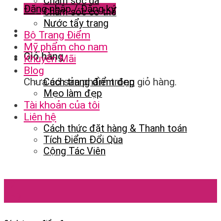
Chăm sóc da
Đăng nhập / Đăng ký
Chăm sóc cơ thể
Nước tẩy trang
Bộ Trang Điểm
Mỹ phẩm cho nam
Giỏ hàng
Khuyến Mãi
Blog
Chưa có sản phẩm trong giỏ hàng.
Cách trang điểm đẹp
Mẹo làm đẹp
Tài khoản của tôi
Liên hệ
Cách thức đặt hàng & Thanh toán
Tích Điểm Đổi Qùa
Cộng Tác Viên
02
Th9