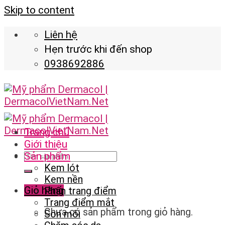
Skip to content
Liên hệ
Hẹn trước khi đến shop
0938692886
Trang chủ
Giới thiệu
Sản phẩm
Kem lót
Kem nền
Giỏ hàng
Phấn trang điểm
Trang điểm mắt
Chưa có sản phẩm trong giỏ hàng.
Son môi